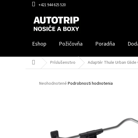
Prejsť
+421 944 625 520
na
obsah
Eshop
Požičovňa
Poradňa
Dod
Domov
Príslušenstvo
Adaptér Thule Urban Glide 
Priemerné
Neohodnotené
Podrobnosti hodnotenia
hodnotenie
produktu
je
0,0
z
5
hviezdičiek.