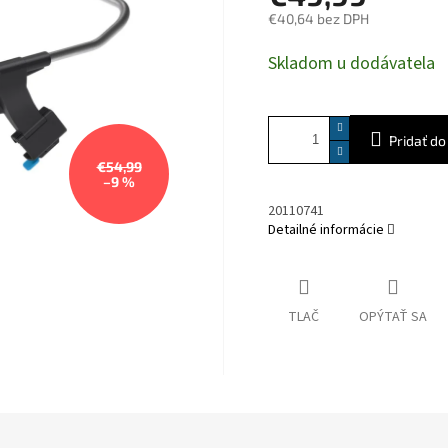
€40,64 bez DPH
Jednotková
Skladom u dodávatela
cena:
Pridať do
€54,99
–9 %
20110741
Detailné informácie
TLAČ
OPÝTAŤ SA