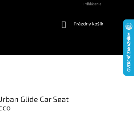
Prihlásenie
NÁKUPNÝ
Prázdny košík
KOŠÍK
Urban Glide Car Seat
cco