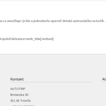
Chicco umožňuje rýchlo a jednoducho upevniť detskú autosedačku na kočí
NJpUAXY&feature=emb_title[/embed]
Kontakt
A
AUTOTRIP
Brnianska 3D
911 05 Trenčín