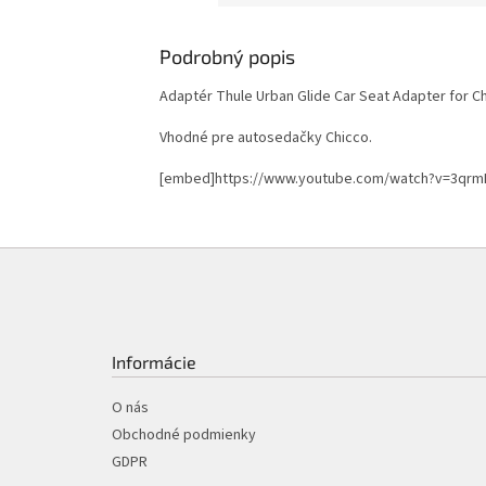
Podrobný popis
Adaptér Thule Urban Glide Car Seat Adapter for 
Vhodné pre autosedačky Chicco.
[embed]https://www.youtube.com/watch?v=3qrm
Z
á
p
ä
t
Informácie
i
e
O nás
Obchodné podmienky
GDPR