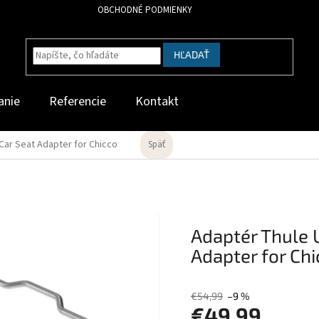
OBCHODNÉ PODMIENKY
HĽADAŤ
anie
Referencie
Kontakt
Car Seat Adapter for Chicco
Späť
Adaptér Thule 
Adapter for Chi
€54,99
–9 %
€49,99