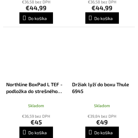
€36,58 bez DPH
€36,58 bez DPH
€44,99
€44,99
Do košíka
Do košíka
Northline BoxPad L TEF -
Držiak lyží do boxu Thule
podložka do strešného
6945
boxu
Skladom
Skladom
€36,59 bez DPH
€39,84 bez DPH
€45
€49
Do košíka
Do košíka