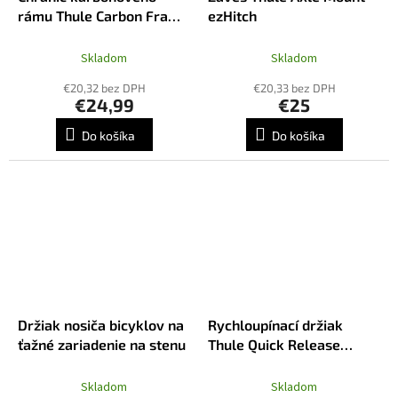
rámu Thule Carbon Frame
ezHitch
Protector
Skladom
Skladom
€20,32 bez DPH
€20,33 bez DPH
€24,99
€25
Do košíka
Do košíka
Držiak nosiča bicyklov na
Rychloupínací držiak
ťažné zariadenie na stenu
Thule Quick Release
Bracket
Skladom
Skladom