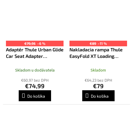
€79,95
–6 %
€89
–11 %
Adaptér Thule Urban Glide
Nakladacia rampa Thule
Car Seat Adapter
EasyFold XT Loading
Universal
Ramp
Skladom u dodávatela
Skladom
€60,97 bez DPH
€64,23 bez DPH
€74,99
€79
Do košíka
Do košíka