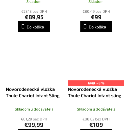
Skladom
Skladom
€73,13 bez DPH
€80,49 bez DPH
€89,95
€99
Do košíka
Do košíka
€119
–8 %
Novorodenecká vložka
Novorodenecká vložka
Thule Chariot Infant Sling
Thule Chariot Infant sling
Skladom u dodávatela
Skladom u dodávatela
€81,29 bez DPH
€88,62 bez DPH
€99,99
€109