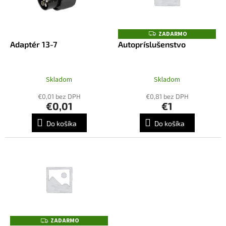
u
p
k
r
t
o
ZADARMO
Z
o
A
d
Adaptér 13-7
Autopríslušenstvo
D
v
u
A
R
k
M
t
O
Skladom
Skladom
o
€0,01 bez DPH
€0,81 bez DPH
v
€0,01
€1
Do košíka
Do košíka
ZADARMO
Z