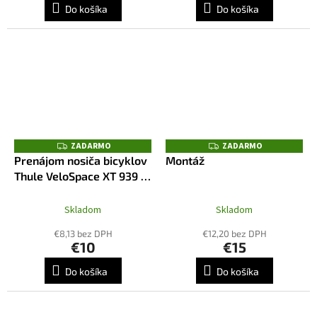
Do košíka
Do košíka
ZADARMO
ZADARMO
Z
Z
A
A
Prenájom nosiča bicyklov
Montáž
D
D
Thule VeloSpace XT 939 +
A
A
R
R
adaptér 9381
M
M
O
O
Skladom
Skladom
€8,13 bez DPH
€12,20 bez DPH
€10
€15
Do košíka
Do košíka