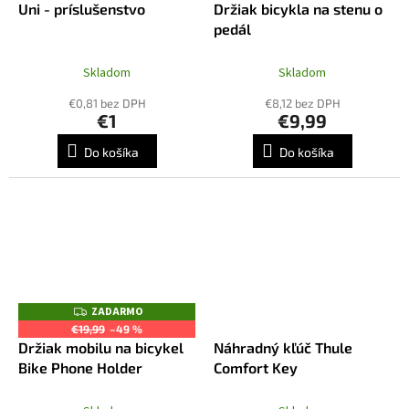
A
Uni - príslušenstvo
Držiak bicykla na stenu o
D
pedál
A
R
M
O
Skladom
Skladom
€0,81 bez DPH
€8,12 bez DPH
€1
€9,99
Do košíka
Do košíka
ZADARMO
Z
A
€19,99
–49 %
D
Držiak mobilu na bicykel
Náhradný kľúč Thule
A
R
Bike Phone Holder
Comfort Key
M
O