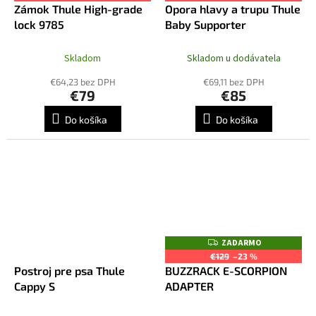
Zámok Thule High-grade
Opora hlavy a trupu Thule
lock 9785
Baby Supporter
Skladom
Skladom u dodávatela
€64,23 bez DPH
€69,11 bez DPH
€79
€85
Do košíka
Do košíka
ZADARMO
Z
A
€129
–23 %
D
Postroj pre psa Thule
BUZZRACK E-SCORPION
A
R
Cappy S
ADAPTER
M
O