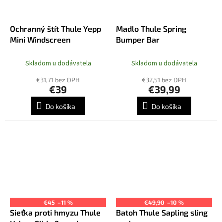
Ochranný štít Thule Yepp
Madlo Thule Spring
Mini Windscreen
Bumper Bar
Skladom u dodávatela
Skladom u dodávatela
€31,71 bez DPH
€32,51 bez DPH
€39
€39,99
Do košíka
Do košíka
€45
–11 %
€49,90
–10 %
Sieťka proti hmyzu Thule
Batoh Thule Sapling sling