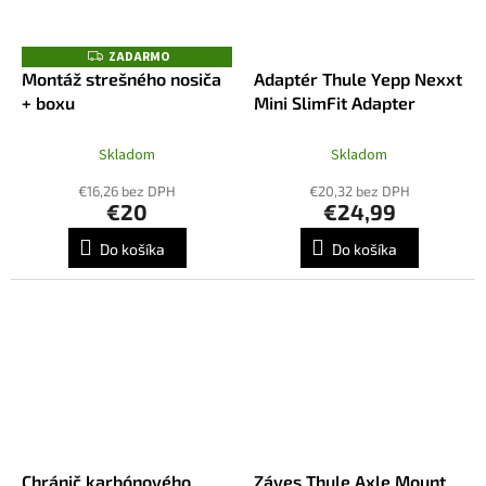
ZADARMO
Z
A
Montáž strešného nosiča
Adaptér Thule Yepp Nexxt
D
+ boxu
Mini SlimFit Adapter
A
R
M
O
Skladom
Skladom
€16,26 bez DPH
€20,32 bez DPH
€20
€24,99
Do košíka
Do košíka
Chránič karbónového
Záves Thule Axle Mount