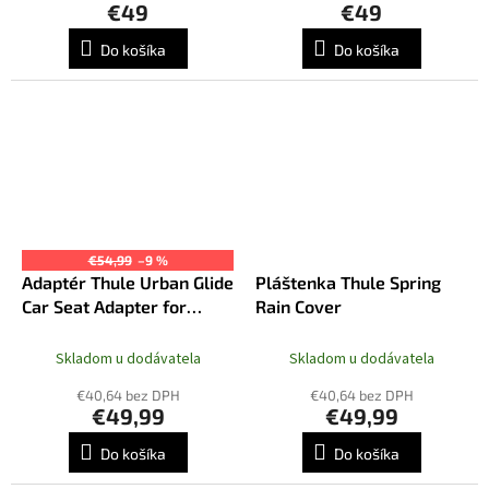
€49
€49
Do košíka
Do košíka
€54,99
–9 %
Adaptér Thule Urban Glide
Pláštenka Thule Spring
Car Seat Adapter for
Rain Cover
Chicco
Skladom u dodávatela
Skladom u dodávatela
€40,64 bez DPH
€40,64 bez DPH
€49,99
€49,99
Do košíka
Do košíka