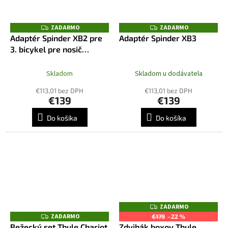
ZADARMO
ZADARMO
Z
Z
A
A
Adaptér Spinder XB2 pre
Adaptér Spinder XB3
D
D
3. bicykel pre nosič
A
A
R
R
Spinder TX2
M
M
O
O
Skladom
Skladom u dodávatela
€113,01 bez DPH
€113,01 bez DPH
€139
€139
Do košíka
Do košíka
ZADARMO
Z
A
ZADARMO
Z
€179
–22 %
D
A
Bežecký set Thule Chariot
Zdvihák boxov Thule
A