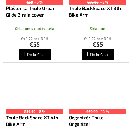
€59
–6 %
€59,90
–8 %
Pláštenka Thule Urban
Thule BackSpace XT 3th
Glide 3 rain cover
Bike Arm
Skladom u dodávatela
Skladom
€44,72 bez DPH
€44,72 bez DPH
€55
€55
Do košíka
Do košíka
€59,90
–8 %
€69,99
–14 %
Thule BackSpace XT 4th
Organizér Thule
Bike Arm
Organizer