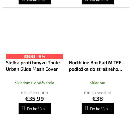
€39,95
–9 %
Sieťka proti hmyzu Thule
Northline BoxPad M TEF -
Urban Glide Mesh Cover
podložka do strešného
boxu
Skladom u dodávatela
Skladom
€29,26 bez DPH
€30,89 bez DPH
€35,99
€38
Do košíka
Do košíka