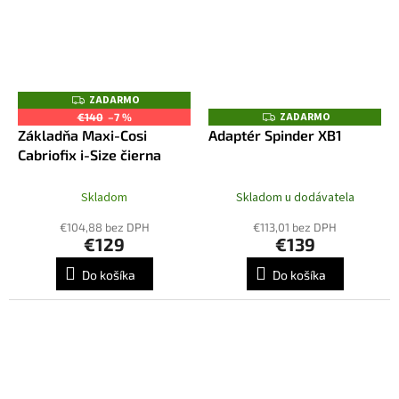
ZADARMO
Z
A
ZADARMO
Z
€140
–7 %
D
A
Základňa Maxi-Cosi
Adaptér Spinder XB1
A
D
R
Cabriofix i-Size čierna
A
M
R
O
M
O
Skladom
Skladom u dodávatela
€104,88 bez DPH
€113,01 bez DPH
€129
€139
Do košíka
Do košíka