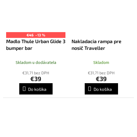
€45
–13 %
Madlo Thule Urban Glide 3
Nakladacia rampa pre
bumper bar
nosič Traveller
Skladom u dodávatela
Skladom
€31,71 bez DPH
€31,71 bez DPH
€39
€39
Do košíka
Do košíka