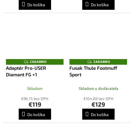
Do košíka
Do košíka
ZADARMO
ZADARMO
Z
Z
A
A
Adaptér Pro-USER
Fusak Thule Footmuff
D
D
Diamant FG +1
Sport
A
A
R
R
M
M
O
O
Skladom
Skladom u dodávatela
€96,75 bez DPH
€104,88 bez DPH
€119
€129
Do košíka
Do košíka