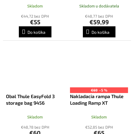
Skladom
Skladom u dodávatela
€44,72 bez DPH
€48,77 bez DPH
€55
€59,99
Do košíka
Do košíka
€69
–5 %
Obal Thule EasyFold 3
Nakladacia rampa Thule
storage bag 9456
Loading Ramp XT
Skladom
Skladom
€48,78 bez DPH
€52,85 bez DPH
€60
€65