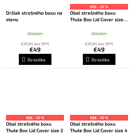
€55
–10 %
Držiak strešného boxu na
Obal strešného boxu
stenu
Thule Box Lid Cover size 1
- 6981
Skladom
Skladom
€39,84 bez DPH
€39,84 bez DPH
€49
€49
Do košíka
Do košíka
€55
–10 %
€55
–10 %
Obal strešného boxu
Obal strešného boxu
Thule Box Lid Cover size 2
Thule Box Lid Cover size 4