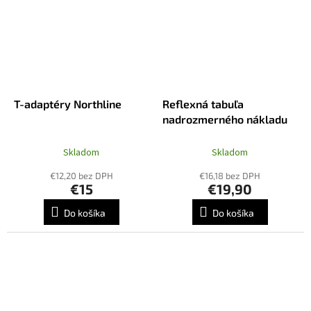
T-adaptéry Northline
Reflexná tabuľa
nadrozmerného nákladu
Skladom
Skladom
€12,20 bez DPH
€16,18 bez DPH
€15
€19,90
Do košíka
Do košíka