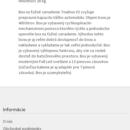
Hmotnosť 38 kg
Box na ťažné zariadenie Towbox V3 zvyšuje
prepravnú kapacitu Vášho automobilu. Objem boxu je
400 litrov. Box je vybavený rychloupínacím
mechanizmom pomocu ktorého rýchlo a jednoducho
upevníte box na ťažné zariadenie. Výhodou tohto
boxu je aj veľmi dobrá dostupnosť do boxu a
nakladanie a vykladanie je tak veľmi jednoduché. Box
je vybavený výklopnou funkciou, aby ste sa vedeli
dostať do batožinového priestoru. Box je vybavený
modernými Full Led svetlami a 13-pinovou zásuvkou
(súčasťou balenie je aj adaptér pre 7-pinovú
zásuvku). Box je uzamykateľný
Z
á
p
ä
Informácie
t
i
O nás
e
Obchodné podmienky