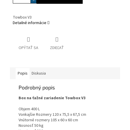
Towbox V3
Detailné informácie
OPÝTAŤ SA
ZDIEĽAŤ
Popis
Diskusia
Podrobný popis
Box na ťažné zariadenie Towbox V3
Objem 400 L
Vonkajšie Rozmery 120 x 75,5 x 67,5 cm
Vnútorné rozmery 105 x 60 x 60 cm
Nosnosť 50 kg