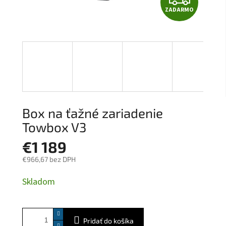
ZADARMO
A
D
A
R
M
Box na ťažné zariadenie
O
Towbox V3
€1 189
€966,67 bez DPH
Jednotková
Skladom
cena:
Pridať do košíka