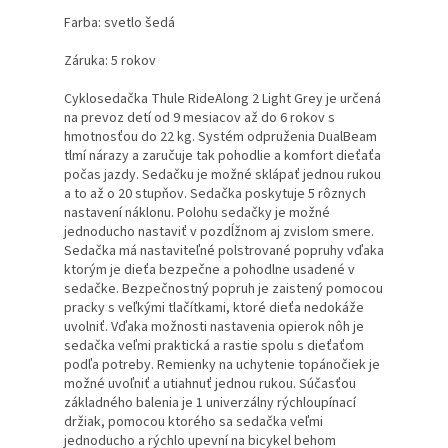
Farba: svetlo šedá
Záruka: 5 rokov
Cyklosedačka Thule RideAlong 2 Light Grey je určená
na prevoz detí od 9 mesiacov až do 6 rokov s
hmotnosťou do 22 kg. Systém odpruženia DualBeam
tlmí nárazy a zaručuje tak pohodlie a komfort dieťaťa
počas jazdy. Sedačku je možné sklápať jednou rukou
a to až o 20 stupňov. Sedačka poskytuje 5 rôznych
nastavení náklonu. Polohu sedačky je možné
jednoducho nastaviť v pozdĺžnom aj zvislom smere.
Sedačka má nastaviteľné polstrované popruhy vďaka
ktorým je dieťa bezpečne a pohodlne usadené v
sedačke. Bezpečnostný popruh je zaistený pomocou
pracky s veľkými tlačítkami, ktoré dieťa nedokáže
uvolniť. Vďaka možnosti nastavenia opierok nôh je
sedačka veľmi praktická a rastie spolu s dieťaťom
podľa potreby. Remienky na uchytenie topánočiek je
možné uvoľniť a utiahnuť jednou rukou. Súčasťou
základného balenia je 1 univerzálny rýchloupínací
držiak, pomocou ktorého sa sedačka veľmi
jednoducho a rýchlo upevní na bicykel behom