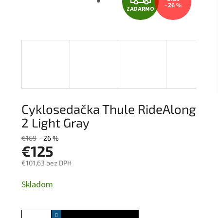
–26 %
ZADARMO
A
D
A
R
M
Cyklosedačka Thule RideAlong
O
2 Light Gray
€169
–26 %
€125
€101,63 bez DPH
Jednotková
Skladom
cena: