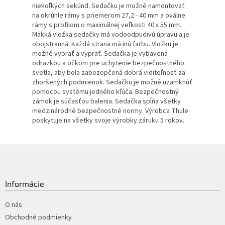
niekoľkých sekúnd. Sedačku je možné namontovať
na okrúhle rámy s priemerom 27,2 - 40 mm a oválne
rámy s profilom o maximálnej veľkosti 40 x 55 mm.
Mäkká vložka sedačky má vodoodpudivú úpravu a je
obojstranná. Každá strana má inú farbu. Vložku je
možné vybrať a vyprať. Sedačka je vybavená
odrazkou a očkom pre uchytenie bezpečnostného
svetla, aby bola zabezepčená dobrá viditeľnosť za
zhoršených podmienok. Sedačku je možné uzamknúť
pomocou systému jedného kľúča. Bezpečnostný
zámok je súčasťou balenia. Sedačka spĺňa všetky
medzinárodné bezpečnostné normy. Výrobca Thule
poskytuje na všetky svoje výrobky záruku 5 rokov.
Z
á
p
ä
Informácie
t
i
O nás
e
Obchodné podmienky