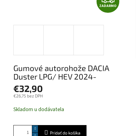
ZADARMO
A
D
A
R
M
Gumové autorohože DACIA
O
Duster LPG/ HEV 2024-
€32,90
€26,75 bez DPH
Jednotková
Skladom u dodávatela
cena:
Pridať do košíka