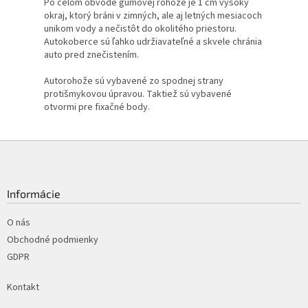
Po celom obvode gumovej rohože je 1 cm vysoký
okraj, ktorý bráni v zimných, ale aj letných mesiacoch
unikom vody a nečistôt do okolitého priestoru.
Autokoberce sú ľahko udržiavateľné a skvele chránia
auto pred znečistením.
Autorohože sú vybavené zo spodnej strany
protišmykovou úpravou. Taktiež sú vybavené
otvormi pre fixačné body.
Z
á
p
ä
Informácie
t
i
O nás
e
Obchodné podmienky
GDPR
Kontakt