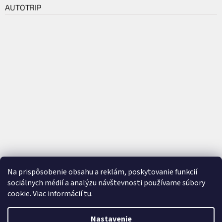
AUTOTRIP
Na prispôsobenie obsahu a reklám, poskytovanie funkcií
sociálnych médií a analýzu návštevnosti používame súbory
cookie. Viac informácií
tu
.
Vytvoril Shoptet
a
Adatelier
Nastavenie