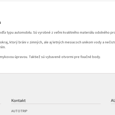
M
4
O
ľa typu automobilu. Sú vyrobné z veľmi kvalitného materiálu odolného pro
raj, ktorý bráni v zimných, ale aj letných mesiacoch unikom vody a nečist
ním.
mykovou úpravou. Taktiež sú vybavené otvormi pre fixačné body.
Kontakt
A
AUTOTRIP