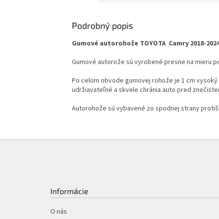
Podrobný popis
Gumové autorohože TOYOTA Camry 2018-202
Gumové autorože sú vyrobené presne na mieru pod
Po celom obvode gumovej rohože je 1 cm vysoký ok
udržiavateľné a skvele chránia auto pred znečiste
Autorohože sú vybavené zo spodnej strany protiš
Z
á
p
ä
t
Informácie
i
e
O nás