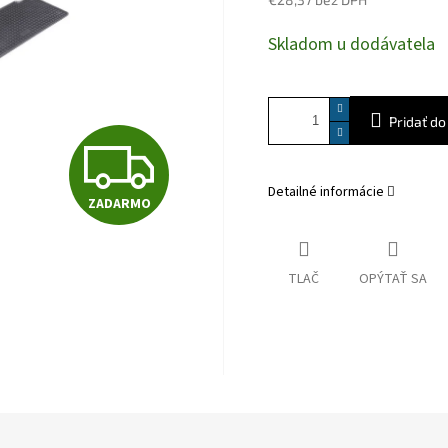
Jednotková
Skladom u dodávatela
cena:
Pridať do
Z
Detailné informácie
ZADARMO
A
TLAČ
OPÝTAŤ SA
D
A
R