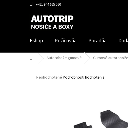
Prejsť
+421 944 625 520
na
obsah
Eshop
Požičovňa
Poradňa
Dod
Domov
Autorohože gumové
Gumové autorohože
Priemerné
Neohodnotené
Podrobnosti hodnotenia
hodnotenie
produktu
je
0,0
z
5
hviezdičiek.