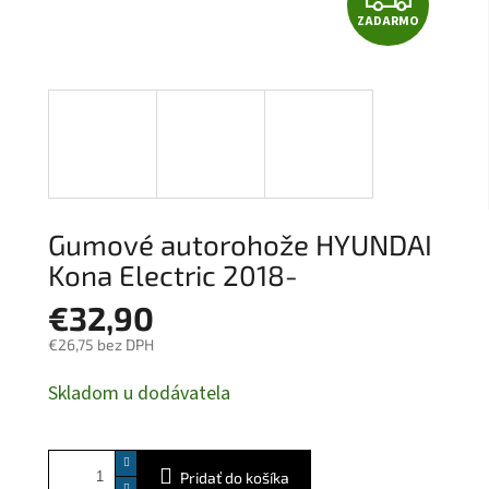
ZADARMO
A
D
A
R
M
Gumové autorohože HYUNDAI
O
Kona Electric 2018-
€32,90
€26,75 bez DPH
Jednotková
Skladom u dodávatela
cena:
Pridať do košíka