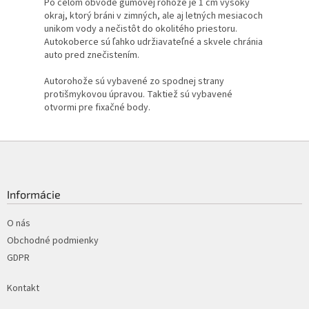
Po celom obvode gumovej rohože je 1 cm vysoký
okraj, ktorý bráni v zimných, ale aj letných mesiacoch
unikom vody a nečistôt do okolitého priestoru.
Autokoberce sú ľahko udržiavateľné a skvele chránia
auto pred znečistením.
Autorohože sú vybavené zo spodnej strany
protišmykovou úpravou. Taktiež sú vybavené
otvormi pre fixačné body.
Z
á
p
ä
Informácie
t
i
O nás
e
Obchodné podmienky
GDPR
Kontakt