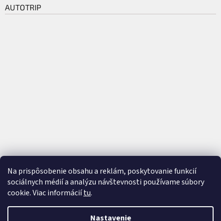
AUTOTRIP
Na prispôsobenie obsahu a reklám, poskytovanie funkcií
sociálnych médií a analýzu návštevnosti používame súbory
cookie. Viac informácií
tu
.
Vytvoril Shoptet
a
Adatelier
Nastavenie