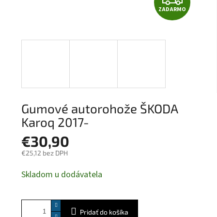
ZADARMO
A
D
A
R
M
Gumové autorohože ŠKODA
O
Karoq 2017-
€30,90
€25,12 bez DPH
Jednotková
Skladom u dodávatela
cena:
Pridať do košíka