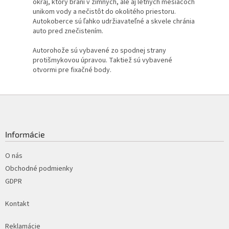
okraj, ktorý bráni v zimných, ale aj letných mesiacoch
unikom vody a nečistôt do okolitého priestoru.
Autokoberce sú ľahko udržiavateľné a skvele chránia
auto pred znečistením.
Autorohože sú vybavené zo spodnej strany
protišmykovou úpravou. Taktiež sú vybavené
otvormi pre fixačné body.
Z
á
p
ä
Informácie
t
i
O nás
e
Obchodné podmienky
GDPR
Kontakt
Reklamácie