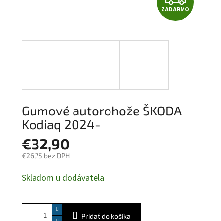
ZADARMO
A
D
A
R
M
Gumové autorohože ŠKODA
O
Kodiaq 2024-
€32,90
€26,75 bez DPH
Jednotková
Skladom u dodávatela
cena:
Pridať do košíka