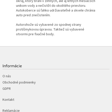
okraj, ktorý bráni v zimných, ale aj letných mesiacoch
unikom vody a nečistôt do okolitého priestoru.
Autokoberce sú ľahko udržiavateľné a skvele chránia
auto pred znečistením.
Autorohože sú vybavené zo spodnej strany
protišmykovou úpravou. Taktiež sú vybavené
otvormi pre fixačné body.
Z
á
p
ä
Informácie
t
i
O nás
e
Obchodné podmienky
GDPR
Kontakt
Reklamácie