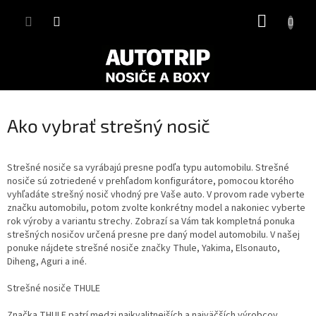
Prejsť
NÁKUP
na
obsah
KOŠÍK
Ako vybrať strešný nosič
Strešné nosiče sa vyrábajú presne podľa typu automobilu. Strešné
nosiče sú zotriedené v prehľadom konfigurátore, pomocou ktorého
vyhľadáte strešný nosič vhodný pre Vaše auto. V provom rade vyberte
značku automobilu, potom zvolte konkrétny model a nakoniec vyberte
rok výroby a variantu strechy. Zobrazí sa Vám tak kompletná ponuka
strešných nosičov určená presne pre daný model automobilu. V našej
ponuke nájdete strešné nosiče značky Thule, Yakima, Elsonauto,
Diheng, Aguri a iné.
Strešné nosiče THULE
Značka THULE patrí medzi najkvalitnejších a najväčších výrobcov