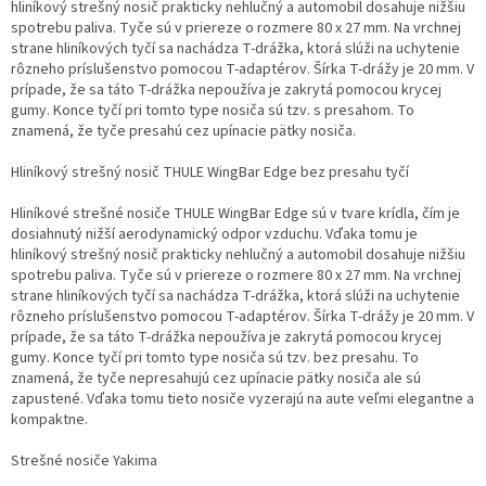
hliníkový strešný nosič prakticky nehlučný a automobil dosahuje nižšiu
spotrebu paliva. Tyče sú v priereze o rozmere 80 x 27 mm. Na vrchnej
strane hliníkových tyčí sa nachádza T-drážka, ktorá slúži na uchytenie
rôzneho príslušenstvo pomocou T-adaptérov. Šírka T-drážy je 20 mm. V
prípade, že sa táto T-drážka nepoužíva je zakrytá pomocou krycej
gumy. Konce tyčí pri tomto type nosiča sú tzv. s presahom. To
znamená, že tyče presahú cez upínacie pätky nosiča.
Hliníkový strešný nosič THULE WingBar Edge bez presahu tyčí
Hliníkové strešné nosiče THULE WingBar Edge sú v tvare krídla, čím je
dosiahnutý nižší aerodynamický odpor vzduchu. Vďaka tomu je
hliníkový strešný nosič prakticky nehlučný a automobil dosahuje nižšiu
spotrebu paliva. Tyče sú v priereze o rozmere 80 x 27 mm. Na vrchnej
strane hliníkových tyčí sa nachádza T-drážka, ktorá slúži na uchytenie
rôzneho príslušenstvo pomocou T-adaptérov. Šírka T-drážy je 20 mm. V
prípade, že sa táto T-drážka nepoužíva je zakrytá pomocou krycej
gumy. Konce tyčí pri tomto type nosiča sú tzv. bez presahu. To
znamená, že tyče nepresahujú cez upínacie pätky nosiča ale sú
zapustené. Vďaka tomu tieto nosiče vyzerajú na aute veľmi elegantne a
kompaktne.
Strešné nosiče Yakima