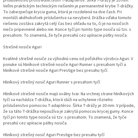
príslušenstvo prostredníctvom T-adaptérov. Šírka T-drážy je 20 mm.
Veľmi praktickým technickým riešením je permanentné krytie T-drážky.
To zabezpečuje krycia guma, ktorá je rozdelená na dve časti. Pri
montáži akéhokoľvek príslušentva sa nevyberá. Drážka vďaka tomuto
riešeniu zostáva zakrytá celý čas bez ohľadu na to, či je na nosičoch
niečo pripevnené alebo nie. Konce tyčí pri tomto type nosiča sú tzv. s
presahom. To znamená, že tyče presahú cez upínacie pätky nosiča.
Strešné nosiče Aguri
Kvalitné strešné nosiče za výhodnú cenu od poľského výrobcu Aguri. V
ponuke sú hliníkové strešné nosiče Aguri Runner s presahom tyčí a
hliníkové strešné nosiče Aguri Prestige bez presahu tyčí.
Hliníkový strešný nosič Aguri Runner s presahom tyčí
Hliníkové strešné nosiče majú oválny tvar. Na vrchnej strane hliníkových
tyčí sa nachádza T-drážka, ktorá slúži na uchytenie rôzneho
príslušenstvo pomocou T-adaptérov. Šírka T-drážy je 20 mm. V prípade,
že sa táto T-drážka nepoužíva je zakrytá pomocou krycej gumy. Konce
tyčí pri tomto type nosiča sú tzv. s presahom. To znamená, že tyče
presahú cez upínacie pätky nosiča.
Hliníkový strešný nosič Aguri Prestige bez presahu tyčí