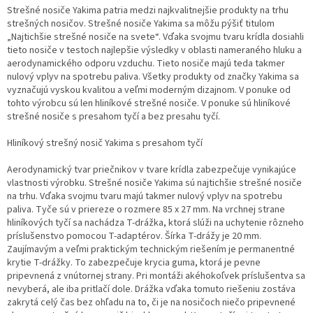
Strešné nosiče Yakima patria medzi najkvalitnejšie produkty na trhu
strešných nosičov. Strešné nosiče Yakima sa môžu pýšiť titulom
„Najtichšie strešné nosiče na svete“. Vďaka svojmu tvaru krídla dosiahli
tieto nosiče v testoch najlepšie výsledky v oblasti nameraného hluku a
aerodynamického odporu vzduchu. Tieto nosiče majú teda takmer
nulový vplyv na spotrebu paliva. Všetky produkty od značky Yakima sa
vyznačujú vyskou kvalitou a veľmi moderným dizajnom. V ponuke od
tohto výrobcu sú len hliníkové strešné nosiče. V ponuke sú hliníkové
strešné nosiče s presahom tyčí a bez presahu tyčí.
Hliníkový strešný nosič Yakima s presahom tyčí
Aerodynamický tvar priečnikov v tvare krídla zabezpečuje vynikajúce
vlastnosti výrobku. Strešné nosiče Yakima sú najtichšie strešné nosiče
na trhu. Vďaka svojmu tvaru majú takmer nulový vplyv na spotrebu
paliva. Tyče sú v priereze o rozmere 85 x 27 mm. Na vrchnej strane
hliníkových tyčí sa nachádza T-drážka, ktorá slúži na uchytenie rôzneho
príslušenstvo pomocou T-adaptérov. Šírka T-drážy je 20 mm.
Zaujímavým a veľmi praktickým technickým riešením je permanentné
krytie T-drážky. To zabezpečuje krycia guma, ktorá je pevne
pripevnená z vnútornej strany. Pri montáži akéhokoľvek príslušentva sa
nevyberá, ale iba pritlačí dole. Drážka vďaka tomuto riešeniu zostáva
zakrytá celý čas bez ohľadu na to, či je na nosičoch niečo pripevnené