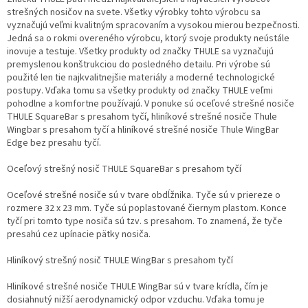
strešných nosičov na svete. Všetky výrobky tohto výrobcu sa
vyznačujú veľmi kvalitným spracovaním a vysokou mierou bezpečnosti.
Jedná sa o rokmi overeného výrobcu, ktorý svoje produkty neústále
inovuje a testuje. Všetky produkty od značky THULE sa vyznačujú
premyslenou konštrukciou do posledného detailu. Pri výrobe sú
použité len tie najkvalitnejšie materiály a moderné technologické
postupy. Vďaka tomu sa všetky produkty od značky THULE veľmi
pohodlne a komfortne používajú. V ponuke sú oceľové strešné nosiče
THULE SquareBar s presahom tyčí, hliníkové strešné nosiče Thule
Wingbar s presahom tyčí a hliníkové strešné nosiče Thule WingBar
Edge bez presahu tyčí.
Oceľový strešný nosič THULE SquareBar s presahom tyčí
Oceľové strešné nosiče sú v tvare obdĺžnika. Tyče sú v priereze o
rozmere 32 x 23 mm. Tyče sú poplastované čiernym plastom. Konce
tyčí pri tomto type nosiča sú tzv. s presahom. To znamená, že tyče
presahú cez upínacie pätky nosiča.
Hliníkový strešný nosič THULE WingBar s presahom tyčí
Hliníkové strešné nosiče THULE WingBar sú v tvare krídla, čím je
dosiahnutý nižší aerodynamický odpor vzduchu. Vďaka tomu je