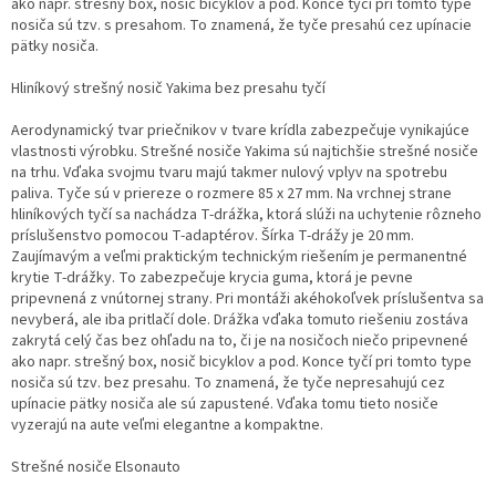
ako napr. strešný box, nosič bicyklov a pod. Konce tyčí pri tomto type
nosiča sú tzv. s presahom. To znamená, že tyče presahú cez upínacie
pätky nosiča.
Hliníkový strešný nosič Yakima bez presahu tyčí
Aerodynamický tvar priečnikov v tvare krídla zabezpečuje vynikajúce
vlastnosti výrobku. Strešné nosiče Yakima sú najtichšie strešné nosiče
na trhu. Vďaka svojmu tvaru majú takmer nulový vplyv na spotrebu
paliva. Tyče sú v priereze o rozmere 85 x 27 mm. Na vrchnej strane
hliníkových tyčí sa nachádza T-drážka, ktorá slúži na uchytenie rôzneho
príslušenstvo pomocou T-adaptérov. Šírka T-drážy je 20 mm.
Zaujímavým a veľmi praktickým technickým riešením je permanentné
krytie T-drážky. To zabezpečuje krycia guma, ktorá je pevne
pripevnená z vnútornej strany. Pri montáži akéhokoľvek príslušentva sa
nevyberá, ale iba pritlačí dole. Drážka vďaka tomuto riešeniu zostáva
zakrytá celý čas bez ohľadu na to, či je na nosičoch niečo pripevnené
ako napr. strešný box, nosič bicyklov a pod. Konce tyčí pri tomto type
nosiča sú tzv. bez presahu. To znamená, že tyče nepresahujú cez
upínacie pätky nosiča ale sú zapustené. Vďaka tomu tieto nosiče
vyzerajú na aute veľmi elegantne a kompaktne.
Strešné nosiče Elsonauto