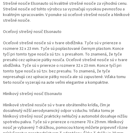
Strešné nosiče Elsonauto sú kvalitné strešné nosiče za výhodnú cenu.
Strešné nosiče od tohto výrobcu sa vyznačujú vysokou pevnosťou a
kvalitným spracovaním. V ponuke sú oceľové strešné nosiče a hliníkové
strešné nosiče.
Oceľový strešný nosič Elsonauto
Oceľové strešné nosiče sú v tvare obdĺžnika. Tyče sú v priereze o
rozmere 32 x 23 mm. Tyče sú poplastované čiernym plastom. Konce
tyčí pri tomto type nosiča sú tzv. s presahom. To znamená, že tyče
presahú cez upínacie pätky nosiča. Oceľové strešné nosiče sú v tvare
obdĺžnika. Tyče sú v priereze o rozmere 32 x 23 mm. Konce tyčí pri
tomto type nosiča sú tzv. bez presahu. To znamená, že tyče
nepresahujú cez upínacie pätky nosiča ale sú zapustené. Vďaka tomu
tieto nosiče vyzerajú na aute veľmi elegantne a kompaktne.
Hliníkový strešný nosič Elsonauto
Hliníkové strešné nosiče sú v tvare obráteného krídla, čím je
dosiahnutý nižší aerodynamický odpor vzduchu. Vďaka tomu je
hliníkový strešný nosič prakticky nehlučný a automobil dosahuje nižšiu
spotrebu paliva. Tyče sú v priereze o rozmere 70 x 29 mm. Hliníkový
nosič je vybavený T-drážkou, pomocou ktorej môžete pripevniť rôzne