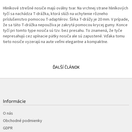
Hliníkové strešné nosiče majú oválny tvar. Na vrchnej strane hliníkových
tyčí sa nachádza T-drážka, ktorá slúži na uchytenie rôzneho
príslušenstvo pomocou T-adaptérov. Šírka T-drážy je 20 mm. V prípade,
že sa táto T-drážka nepoužíva je zakrytá pomocou krycej gumy. Konce
tyčí pri tomto type nosiča sú tzv. bez presahu. To znamená, že tyče
nepresahujú cez upínacie pätky nosiča ale sú zapustené. Vďaka tomu
tieto nosiče vyzerajú na aute veľmi elegantne a kompaktne.
ĎALŠÍ ČLÁNOK
Z
á
p
ä
Informácie
t
i
O nás
e
Obchodné podmienky
GDPR