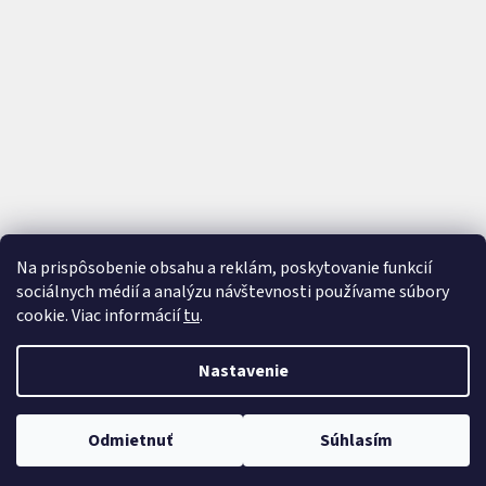
Na prispôsobenie obsahu a reklám, poskytovanie funkcií
sociálnych médií a analýzu návštevnosti používame súbory
cookie. Viac informácií
tu
.
Vytvoril Shoptet
a
Adatelier
Nastavenie
Copyright 2026
AutoTrip
. Všetky práva vyhradené.
Upraviť
Odmietnuť
Súhlasím
nastavenie cookies