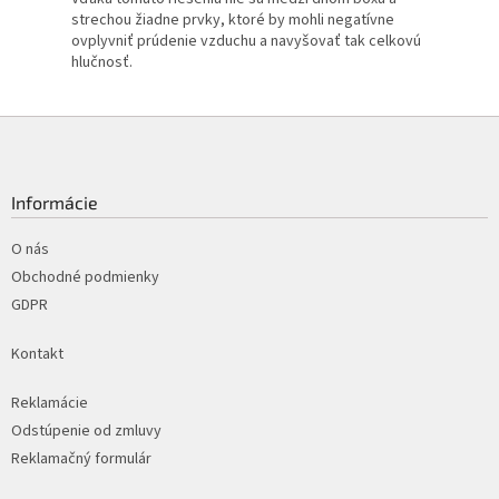
strechou žiadne prvky, ktoré by mohli negatívne
ovplyvniť prúdenie vzduchu a navyšovať tak celkovú
hlučnosť.
Z
á
p
ä
Informácie
t
i
O nás
e
Obchodné podmienky
GDPR
Kontakt
Reklamácie
Odstúpenie od zmluvy
Reklamačný formulár