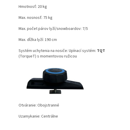
Hmotnosť: 20 kg
Max. nosnosť: 75 kg
Max. počet párov lyží/snowboardov: 7/5
Max. dĺžka lyží: 190 cm
Systém uchytenia na nosiče: Upínací systém:
TQT
(TorqueT) s momentovou ružicou
Otváranie: Obojstranné
Uzamykanie: Centrálne