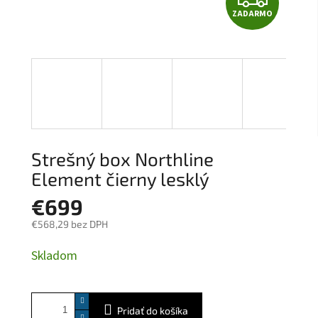
ZADARMO
A
D
A
R
M
Strešný box Northline
O
Element čierny lesklý
€699
€568,29 bez DPH
Jednotková
Skladom
cena:
Pridať do košíka