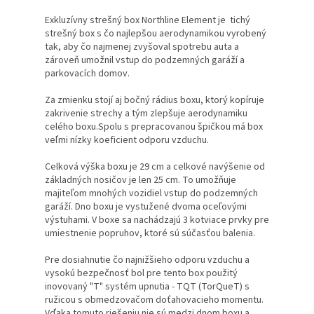
Exkluzívny strešný box Northline Element je tichý
strešný box s čo najlepšou aerodynamikou vyrobený
tak, aby čo najmenej zvyšoval spotrebu auta a
zároveň umožnil vstup do podzemných garáží a
parkovacích domov.
Za zmienku stojí aj bočný rádius boxu, ktorý kopíruje
zakrivenie strechy a tým zlepšuje aerodynamiku
celého boxu.Spolu s prepracovanou špičkou má box
veľmi nízky koeficient odporu vzduchu.
Celková výška boxu je 29 cm a celkové navýšenie od
základných nosičov je len 25 cm. To umožňuje
majiteľom mnohých vozidiel vstup do podzemných
garáží. Dno boxu je vystužené dvoma oceľovými
výstuhami. V boxe sa nachádzajú 3 kotviace prvky pre
umiestnenie popruhov, ktoré sú súčasťou balenia.
Pre dosiahnutie čo najnižšieho odporu vzduchu a
vysokú bezpečnosť bol pre tento box použitý
inovovaný "T" systém upnutia - TQT (TorQueT) s
ružicou s obmedzovačom doťahovacieho momentu.
Vďaka tomuto riešeniu nie sú medzi dnom boxu a