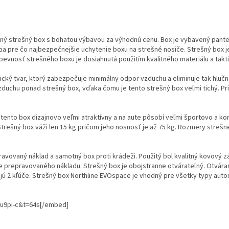
litný strešný box s bohatou výbavou za výhodnú cenu. Box je vybavený p
ia pre čo najbezpečnejšie uchytenie boxu na strešné nosiče. Strešný box j
pevnosť strešného boxu je dosiahnutá použitím kvalitného materiálu a tak
ký tvar, ktorý zabezpečuje minimálny odpor vzduchu a eliminuje tak hlučno
zduchu ponad strešný box, vďaka čomu je tento strešný box veľmi tichý. Pr
tento box dizajnovo veľmi atraktívny a na aute pôsobí veľmi športovo a k
 Strešný box váži len 15 kg pričom jeho nosnosť je až 75 kg. Rozmery streš
vovaný náklad a samotný box proti krádeži. Použitý bol kvalitný kovový 
 prepravovaného nákladu. Strešný box je obojstranne otvárateľný. Otváran
jú 2 kľúče. Strešný box Northline EVOspace je vhodný pre všetky typy auto
u9pi-c&t=64s[/embed]