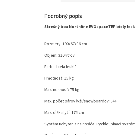
Podrobný popis
Strešný box Northline EVOspaceTEF biely lesk
Rozmery: 190x67x36 cm
Objem: 310 litrov
Farba: biela lesklá
Hmotnosť: 15 kg
Max. nosnosť: 75 kg
Max. počet párov lyží/snowboardov: 5/4
Max. dĺžka lyží: 175 cm
Systém uchytenia na nosiče: Rychloupínací systém