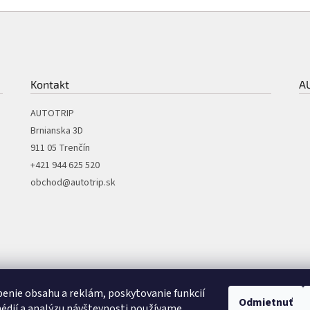
Kontakt
A
AUTOTRIP
Brnianska 3D
911 05 Trenčín
+421 944 625 520
obchod@autotrip.sk
enie obsahu a reklám, poskytovanie funkcií
Odmietnuť
édií a analýzu návštevnosti používame