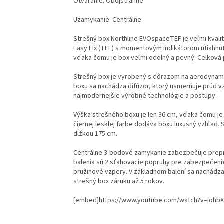
Otváranie: Obojstranné
Uzamykanie: Centrálne
Strešný box Northline EVOspaceTEF je veľmi kva
Easy Fix (TEF) s momentovým indikátorom utiahnut
vďaka čomu je box veľmi odolný a pevný. Celková 
Strešný box je vyrobený s dôrazom na aerodynamic
boxu sa nachádza difúzor, ktorý usmerňuje prúd v
najmodernejšie výrobné technológie a postupy.
Výška strešného boxu je len 36 cm, vďaka čomu je 
čiernej lesklej farbe dodáva boxu luxusný vzhľad.
dĺžkou 175 cm.
Centrálne 3-bodové zamykanie zabezpečuje prepra
balenia sú 2 sťahovacie popruhy pre zabezpečenie
pružinové vzpery. V základnom balení sa nachádza
strešný box záruku až 5 rokov.
[embed]https://www.youtube.com/watch?v=lohbX