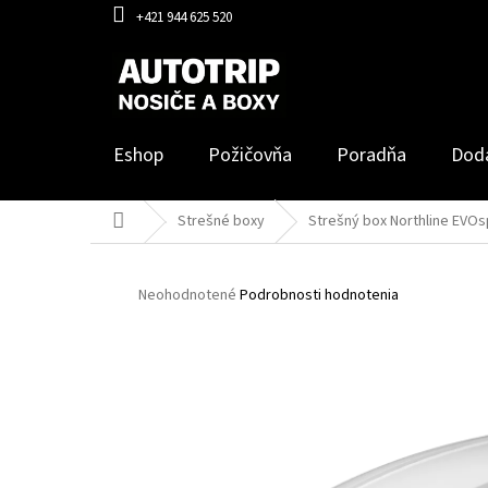
Prejsť
+421 944 625 520
na
obsah
Eshop
Požičovňa
Poradňa
Dod
Domov
Strešné boxy
Strešný box Northline EVOs
Priemerné
Neohodnotené
Podrobnosti hodnotenia
hodnotenie
produktu
je
0,0
z
5
hviezdičiek.