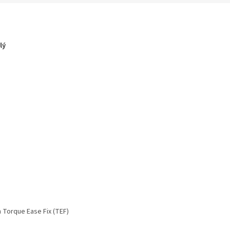
M
lý
O
 Torque Ease Fix (TEF)