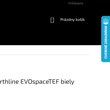
Prihlásenie
NÁKUPNÝ
Prázdny košík
KOŠÍK
rthline EVOspaceTEF biely