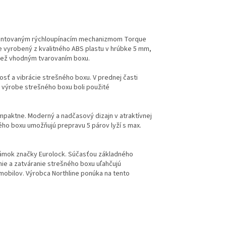
antentovaným rýchloupínacím mechanizmom Torque
e vyrobený z kvalitného ABS plastu v hrúbke 5 mm,
tiež vhodným tvarovaním boxu.
sť a vibrácie strešného boxu. V prednej časti
i výrobe strešného boxu boli použité
ompaktne. Moderný a nadčasový dizajn v atraktívnej
ného boxu umožňujú prepravu 5 párov lyží s max.
zámok značky Eurolock. Súčasťou základného
ie a zatváranie strešného boxu uľahčujú
mobilov. Výrobca Northline ponúka na tento