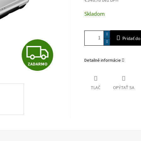
Jednotková
Skladom
cena:
Pridať do
Z
Detailné informácie
ZADARMO
A
TLAČ
OPÝTAŤ SA
D
A
R