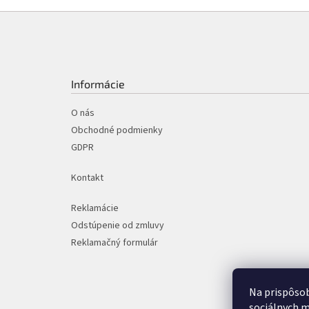
Z
á
p
ä
t
Informácie
i
e
O nás
Obchodné podmienky
GDPR
Kontakt
Reklamácie
Odstúpenie od zmluvy
Reklamačný formulár
Na prispôsob
sociálnych m