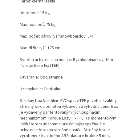
Farba: čierna lesklá
Hmotnosť: 15 kg
Max. nosnosť: 75 kg
Max. počet párov lyží/snowboardov: 5/4
Max. dĺžka lyží: 175 cm
Systém uchytenia na nosiče: Rychloupínací systém
Torque Ease Fix (TEF)
Otváranie: Obojstranné
Uzamykanie: Centrálne
Strešný box Northline EVOspaceTEF je veľmi kvalitný
strešný box s bohatou výbavou za výhodnú cenu. Box
je vybavený pantentovaným rýchloupínacím
mechanizmom Torque Easy Fix (TEF) s momentovým
indikátorom utiahnutia pre čo najbezpečnejšie
uchytenie boxu na strešné nosiče. Strešný box je
vyrobený z kvalitného ABS plastu v hrúbke 5 mm,