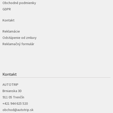
e
Obchodné podmienky
GDPR
Kontakt
Reklamácie
Odstúpenie od zmluvy
Reklamačný formulár
Kontakt
AUTOTRIP
Brnianska 3D
911 05 Trenčín
+421 944 625 520
obchod@autotrip.sk