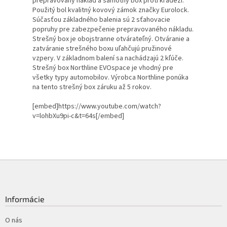
prepravovaný náklad a samotný box proti krádeži.
Použitý bol kvalitný kovový zámok značky Eurolock.
Súčasťou základného balenia sú 2 sťahovacie
popruhy pre zabezpečenie prepravovaného nákladu.
Strešný box je obojstranne otvárateľný. Otváranie a
zatváranie strešného boxu uľahčujú pružinové
vzpery. V základnom balení sa nachádzajú 2 kľúče.
Strešný box Northline EVOspace je vhodný pre
všetky typy automobilov. Výrobca Northline ponúka
na tento strešný box záruku až 5 rokov.
[embed]https://www.youtube.com/watch?
v=lohbXu9pi-c&t=64s[/embed]
Z
á
p
ä
Informácie
t
i
O nás