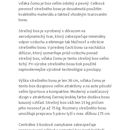
vďaka čomu je box veľmi odolný a pevný. Celková
pevnosť strešného boxu je dosiahnutá použitím
kvalitného materiálu a taktiež vhodným tvarovaním
boxu.
Strešný box je vyrobený s dôrazom na
aerodynamický tvar, ktorý zabezpečuje minimálny
odpor vzduchu a eliminuje tak hlučnosť a vibrácie
strešného boxu. V prednej časti boxu sa nachádza
difúzor, ktorý usmerňuje prúd vzduchu ponad
strešný box, vďaka čomu je tento strešný box veľmi
tichý. Pri výrobe strešného boxu boli použité
najmodernejšie výrobné technológie a postupy.
Výška strešného boxu je len 36 cm, vďaka čomu je
tento box dizajnovo veľmi atraktívny a na aute pôsobí
veľmi športovo a kompaktne. Moderný a nadčasový
dizajn v atraktívnej čiernej lesklej farbe dodáva boxu
luxusný vzhľad. Strešný box váži len 15 kg pričom
jeho nosnosť je až 75 kg. Rozmery strešného boxu
umožňujú prepravu 5 párov lyží s max. dĺžkou 175 cm.
Centrálne 3-bodové zamykanie zabezpečuje