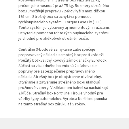
kovovými výstuhami. Strešný box váži len 21 kg
pričom jeho nosnosť je až 75 kg. Rozmery strešného
boxu umožňujú prepravu 7 párov lyží s max. dĺžkou
195 cm. Strešný box sa uchytáva pomocou
rýchloupínacieho systému Torque Ease Fix (TEF).
Tento systém je vybavený aj momentovými ružicami.
Uchytenie pomocou tohto rýchloupínacieho systému
je vhodné pre akékoľvek strešné nosiče.
Centrálne 3-bodové zamykanie zabezpečuje
prepravovaný náklad a samotný box proti krádeži.
Použitý bol kvalitný kovový zámok značky Eurolock.
Súčasťou základného balenia sú 2 sťahovacie
popruhy pre zabezpečenie prepravovaného
nákladu. Strešný box je obojstranne otvárateľný.
Otváranie a zatváranie strešného boxu uľahčujú
pružinové vzpery. V základnom balení sa nachádzajú
2 kľúče. Strešný box Northline Tirol je vhodný pre
všetky typy automobilov. Výrobca Northline ponúka
na tento strešný box záruku až 5 rokov.
Z
á