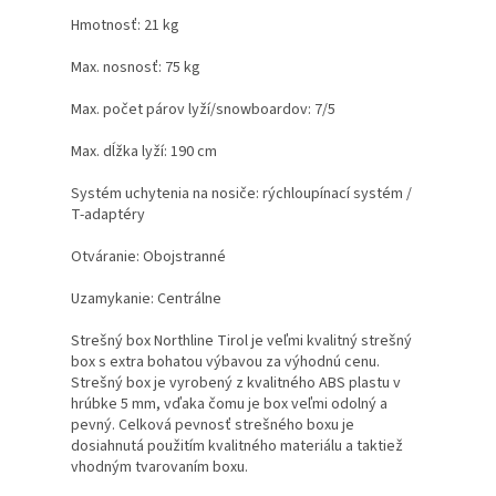
Hmotnosť: 21 kg
Max. nosnosť: 75 kg
Max. počet párov lyží/snowboardov: 7/5
Max. dĺžka lyží: 190 cm
Systém uchytenia na nosiče: rýchloupínací systém /
T-adaptéry
Otváranie: Obojstranné
Uzamykanie: Centrálne
Strešný box Northline Tirol je veľmi kvalitný strešný
box s extra bohatou výbavou za výhodnú cenu.
Strešný box je vyrobený z kvalitného ABS plastu v
hrúbke 5 mm, vďaka čomu je box veľmi odolný a
pevný. Celková pevnosť strešného boxu je
dosiahnutá použitím kvalitného materiálu a taktiež
vhodným tvarovaním boxu.