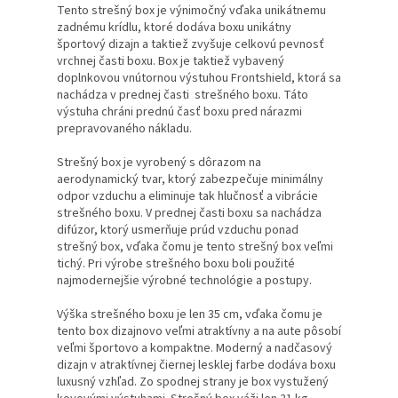
Tento strešný box je výnimočný vďaka unikátnemu
zadnému krídlu, ktoré dodáva boxu unikátny
športový dizajn a taktiež zvyšuje celkovú pevnosť
vrchnej časti boxu. Box je taktiež vybavený
doplnkovou vnútornou výstuhou Frontshield, ktorá sa
nachádza v prednej časti strešného boxu. Táto
výstuha chráni prednú časť boxu pred nárazmi
prepravovaného nákladu.
Strešný box je vyrobený s dôrazom na
aerodynamický tvar, ktorý zabezpečuje minimálny
odpor vzduchu a eliminuje tak hlučnosť a vibrácie
strešného boxu. V prednej časti boxu sa nachádza
difúzor, ktorý usmerňuje prúd vzduchu ponad
strešný box, vďaka čomu je tento strešný box veľmi
tichý. Pri výrobe strešného boxu boli použité
najmodernejšie výrobné technológie a postupy.
Výška strešného boxu je len 35 cm, vďaka čomu je
tento box dizajnovo veľmi atraktívny a na aute pôsobí
veľmi športovo a kompaktne. Moderný a nadčasový
dizajn v atraktívnej čiernej lesklej farbe dodáva boxu
luxusný vzhľad. Zo spodnej strany je box vystužený