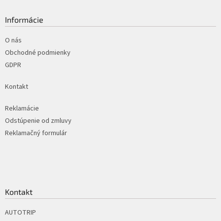
p
ä
Informácie
t
i
O nás
e
Obchodné podmienky
GDPR
Kontakt
Reklamácie
Odstúpenie od zmluvy
Reklamačný formulár
Kontakt
AUTOTRIP