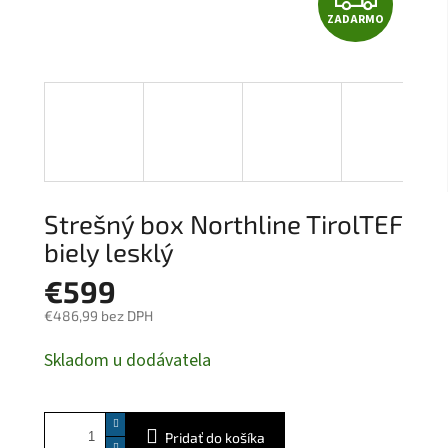
ZADARMO
A
D
A
R
M
Strešný box Northline TirolTEF
O
biely lesklý
€599
€486,99 bez DPH
Jednotková
Skladom u dodávatela
cena:
Pridať do košíka