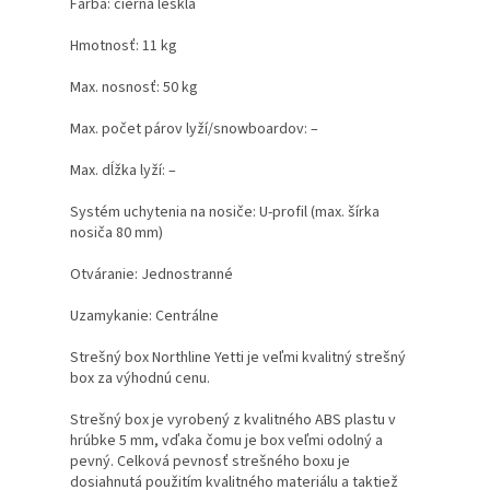
Farba: čierna lesklá
Hmotnosť: 11 kg
Max. nosnosť: 50 kg
Max. počet párov lyží/snowboardov: –
Max. dĺžka lyží: –
Systém uchytenia na nosiče: U-profil (max. šírka
nosiča 80 mm)
Otváranie: Jednostranné
Uzamykanie: Centrálne
Strešný box Northline Yetti je veľmi kvalitný strešný
box za výhodnú cenu.
Strešný box je vyrobený z kvalitného ABS plastu v
hrúbke 5 mm, vďaka čomu je box veľmi odolný a
pevný. Celková pevnosť strešného boxu je
dosiahnutá použitím kvalitného materiálu a taktiež