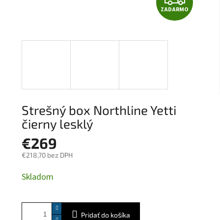
ZADARMO
A
D
A
R
M
Strešný box Northline Yetti
O
čierny lesklý
€269
€218,70 bez DPH
Jednotková
Skladom
cena:
Pridať do košíka