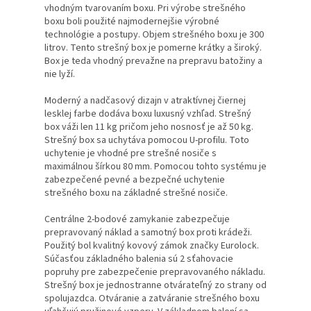
vhodným tvarovaním boxu. Pri výrobe strešného
boxu boli použité najmodernejšie výrobné
technológie a postupy. Objem strešného boxu je 300
litrov. Tento strešný box je pomerne krátky a široký.
Box je teda vhodný prevažne na prepravu batožiny a
nie lyží.
Moderný a nadčasový dizajn v atraktívnej čiernej
lesklej farbe dodáva boxu luxusný vzhľad. Strešný
box váži len 11 kg pričom jeho nosnosť je až 50 kg.
Strešný box sa uchytáva pomocou U-profilu. Toto
uchytenie je vhodné pre strešné nosiče s
maximálnou šírkou 80 mm. Pomocou tohto systému je
zabezpečené pevné a bezpečné uchytenie
strešného boxu na základné strešné nosiče.
Centrálne 2-bodové zamykanie zabezpečuje
prepravovaný náklad a samotný box proti krádeži.
Použitý bol kvalitný kovový zámok značky Eurolock.
Súčasťou základného balenia sú 2 sťahovacie
popruhy pre zabezpečenie prepravovaného nákladu.
Strešný box je jednostranne otvárateľný zo strany od
spolujazdca. Otváranie a zatváranie strešného boxu