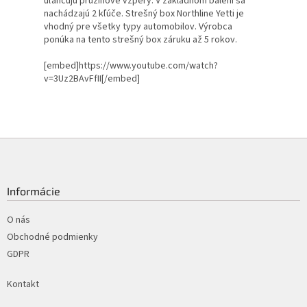
uľahčujú pružinové vzpery. V základnom balení sa
nachádzajú 2 kľúče. Strešný box Northline Yetti je
vhodný pre všetky typy automobilov. Výrobca
ponúka na tento strešný box záruku až 5 rokov.
[embed]https://www.youtube.com/watch?
v=3Uz2BAvFfII[/embed]
Z
á
p
ä
Informácie
t
i
O nás
e
Obchodné podmienky
GDPR
Kontakt