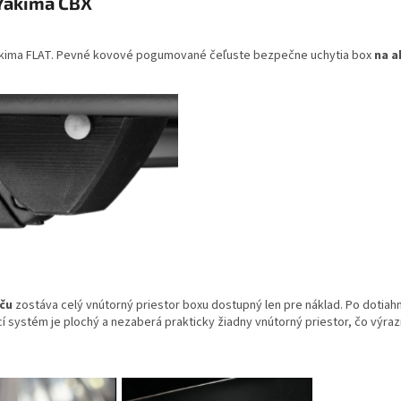
Yakima CBX
kima FLAT. Pevné kovové pogumované čeľuste bezpečne uchytia box
na a
ču
zostáva celý vnútorný priestor boxu dostupný len pre náklad. Po dotiah
 systém je plochý a nezaberá prakticky žiadny vnútorný priestor, čo výraz