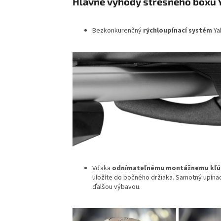
Hlavné výhody strešného boxu 
Bezkonkurenčný
rýchloupínací systém
Ya
Vďaka
odnímateľnému montážnemu kľú
uložíte do bočného držiaka. Samotný upínací
ďalšou výbavou.