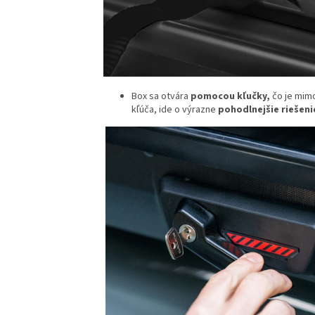
Box sa otvára
pomocou kľučky,
čo je mim
kľúča, ide o výrazne
pohodlnejšie riešeni