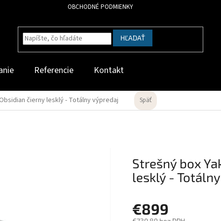
OBCHODNÉ PODMIENKY
HĽADAŤ
anie
Referencie
Kontakt
bsidian čierny lesklý - Totálny výpredaj
Späť
Strešný box Ya
lesklý - Totáln
€899
€730,89 bez DPH