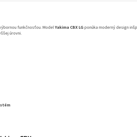
 s výbornou funkčnosťou. Model
Yakima CBX LG
ponúka moderný design inšp
ššej úrovni.
ystém