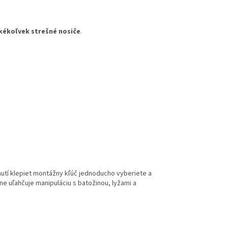
kékoľvek strešné nosiče
.
nutí klepiet montážny kľúč jednoducho vyberiete a
ne uľahčuje manipuláciu s batožinou, lyžami a