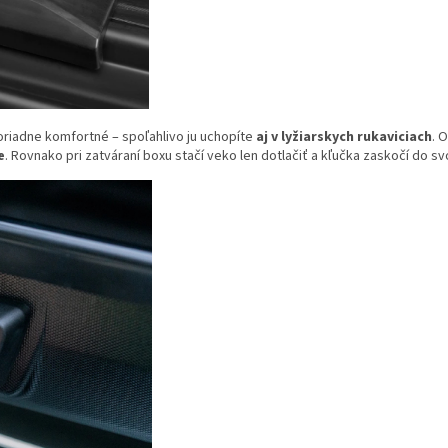
oriadne komfortné – spoľahlivo ju uchopíte
aj v lyžiarskych rukaviciach
. 
e
. Rovnako pri zatváraní boxu stačí veko len dotlačiť a kľučka zaskočí do s