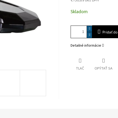
Jednotková
Skladom
cena:
Pridať do
Detailné informácie
TLAČ
OPÝTAŤ SA