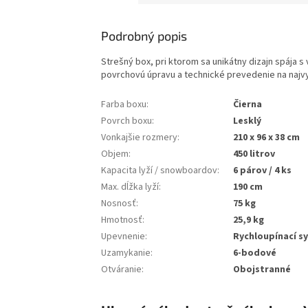
Podrobný popis
Strešný box, pri ktorom sa unikátny dizajn spája
povrchovú úpravu a technické prevedenie na najvy
Farba boxu
:
Čierna
Povrch boxu
:
Lesklý
Vonkajšie rozmery
:
210 x 96 x 38 cm
Objem
:
450 litrov
Kapacita lyží / snowboardov
:
6 párov / 4 ks
Max. dĺžka lyží
:
190 cm
Nosnosť
:
75 kg
Hmotnosť
:
25,9 kg
Upevnenie
:
Rychloupínací s
Uzamykanie
:
6-bodové
Otváranie
:
Obojstranné