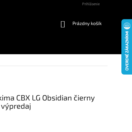
Prihlásenie
NÁKUPNÝ
Prázdny košík
KOŠÍK
kima CBX LG Obsidian čierny
y výpredaj