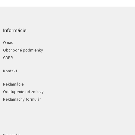
Z
á
p
ä
Informácie
t
i
O nás
e
Obchodné podmienky
GDPR
Kontakt
Reklamácie
Odstúpenie od zmluvy
Reklamačný formulár