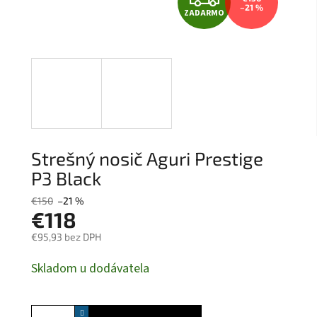
–21 %
ZADARMO
A
D
A
R
M
Strešný nosič Aguri Prestige
O
P3 Black
€150
–21 %
€118
€95,93 bez DPH
Jednotková
Skladom u dodávatela
cena: