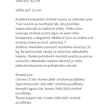
Šírka tyčí: 6,5 cm
Výška tyčí: 2,3 cm
Kvalitné kompaktné strešné nosiče za výhodnú cenu.
Tvar nosičov je navrhnutý tak, aby priečniky
nepresahovali cez úpínacie pätky. Vďaka tomu
vyzerajú strešné nosiče Aguri na aute veľmi
kompkatne a elegantne. Hliníkové tyče sú oválne a na
vrchnej strane je nosič vybavený T-
drážkou. Maximálna nosnosť strešného nosiča je 70
kg. Bezpečnostné zámky sú súčasťou základného
balenia. Všetko potrebné k montáži nosiča na auto je
súčasťou základného balenia. Motnáž je veľmi
jednoduchá pomocou pribaleného návodu.
Vhodné pre:
Citroen C5 5dv. Kombi 2008- strešné pozdĺžniky
Opel Antara 5dv. SUV 2007- strešné pozdĺžniky
Renault Laguna 5dv. Kombi 2008-2015 strešné
pozdĺžniky
Škoda Superb 5dv. Kombi 2009-2015 strešné
pozdĺžniky