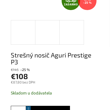
–25 %
ZADARMO
A
D
A
R
M
Strešný nosič Aguri Prestige
O
P3
€145
–25 %
€108
€87,80 bez DPH
Jednotková
Skladom u dodávatela
cena: