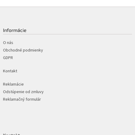
Z
á
p
ä
Informácie
t
i
O nás
e
Obchodné podmienky
GDPR
Kontakt
Reklamácie
Odstúpenie od zmluvy
Reklamačný formulár