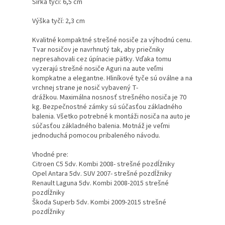
Šírka tyčí: 6,5 cm
Výška tyčí: 2,3 cm
Kvalitné kompaktné strešné nosiče za výhodnú cenu.
Tvar nosičov je navrhnutý tak, aby priečniky
nepresahovali cez úpínacie pätky. Vďaka tomu
vyzerajú strešné nosiče Aguri na aute veľmi
kompkatne a elegantne. Hliníkové tyče sú oválne a na
vrchnej strane je nosič vybavený T-
drážkou. Maximálna nosnosť strešného nosiča je 70
kg. Bezpečnostné zámky sú súčasťou základného
balenia. Všetko potrebné k montáži nosiča na auto je
súčasťou základného balenia. Motnáž je veľmi
jednoduchá pomocou pribaleného návodu.
Vhodné pre:
Citroen C5 5dv. Kombi 2008- strešné pozdĺžniky
Opel Antara 5dv. SUV 2007- strešné pozdĺžniky
Renault Laguna 5dv. Kombi 2008-2015 strešné
pozdĺžniky
Škoda Superb 5dv. Kombi 2009-2015 strešné
pozdĺžniky