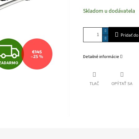
Jednotková
Skladom u dodávatela
cena:
Pridať do
Z
€145
–25 %
Detailné informácie
ZADARMO
A
TLAČ
OPÝTAŤ SA
D
A
R