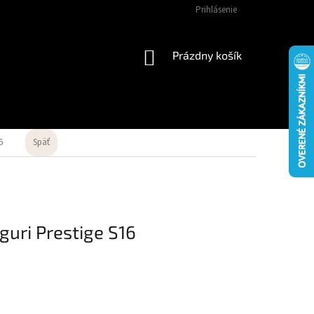
Prihlásenie
NÁKUPNÝ
Prázdny košík
KOŠÍK
6
Späť
guri Prestige S16