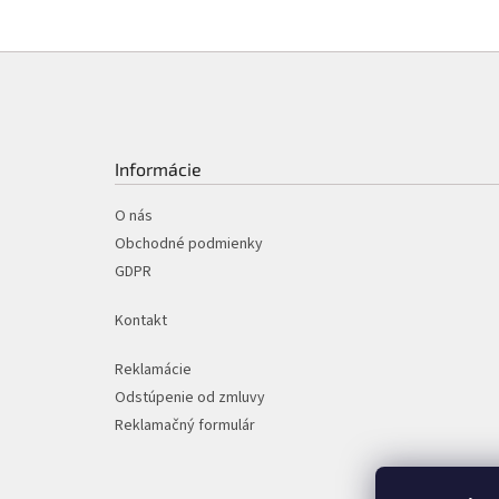
Z
á
p
ä
t
Informácie
i
e
O nás
Obchodné podmienky
GDPR
Kontakt
Reklamácie
Odstúpenie od zmluvy
Reklamačný formulár