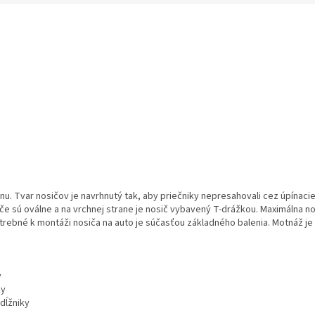
M
O
u. Tvar nosičov je navrhnutý tak, aby priečniky nepresahovali cez úpínaci
yče sú oválne a na vrchnej strane je nosič vybavený T-drážkou. Maximálna 
trebné k montáži nosiča na auto je súčasťou základného balenia. Motnáž 
y
ky
dĺžniky