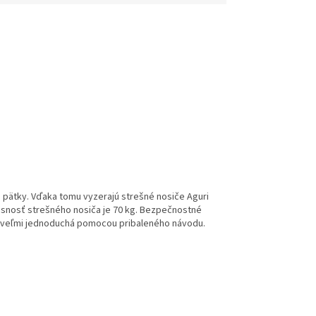
e pätky. Vďaka tomu vyzerajú strešné nosiče Aguri
nosnosť strešného nosiča je 70 kg. Bezpečnostné
je veľmi jednoduchá pomocou pribaleného návodu.