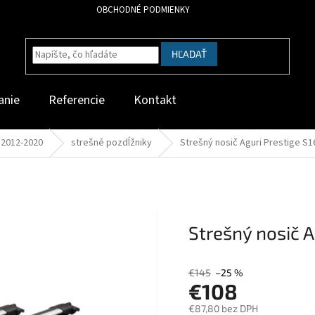
OBCHODNÉ PODMIENKY
HĽADAŤ
anie
Referencie
Kontakt
 2012-2020
strešné pozdĺžniky
Strešný nosič Aguri Prestige S1
Strešný nosič A
€145
–25 %
€108
€87,80 bez DPH