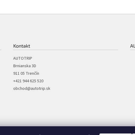
Kontakt
A
AUTOTRIP
Brnianska 3D
911 05 Trenčín
+421 944 625 520
obchod@autotrip.sk