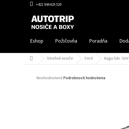
Prejsť
+421 944 625 520
na
obsah
Eshop
Požičovňa
Poradňa
Dod
Domov
Strešné nosiče
Ford
Kuga 5dv. SUV
Priemerné
Neohodnotené
Podrobnosti hodnotenia
hodnotenie
produktu
je
0,0
z
5
hviezdičiek.