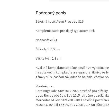
Podrobný popis
Strešný nosič Aguri Prestige S16
Kompletná sada pre daný typ automobilu
Nosnosť: 70 kg
Šírka tyčí: 6,5 cm
Výška tyčí: 2,3 cm
Kvalitné kompaktné strešné nosiče za výhodnú cen
na aute veľmi kompkatne a elegantne. Hliníkové t
zámky sú súčasťou základného balenia. Všetko po
Vhodné pre:
Ford Kuga 5dv. SUV 2012-2020 strešné pozdĺžniky
Jeep Renegade 5dv. SUV 2015- strešné pozdĺžnik
Mercedes M 5dv. SUV 2005-2011 strešné pozdĺžni
Nissan Qashqai +2 5dv. SUV 2008-2014 strešné poz