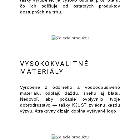
tašky vyrobené, je vysoko odolná proti oteru,
čo ich odlišuje od ostatných produktov
dostupných na trhu.
VYSOKOKVALITNÉ
MATERIÁLY
Vyrobené z odolného a vodoodpudivého
materiálu, odolajú dažďu, snehu aj blatu.
Nedovoľ, aby počasie ovplyvnilo tvoje
dobrodružstvo — tašky KJUST zvládnu každú
výzvu. Atraktívny dizajn dopĺňa vyšívané logo.