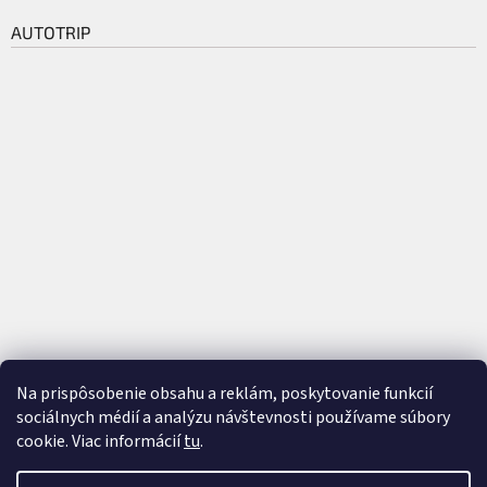
AUTOTRIP
Na prispôsobenie obsahu a reklám, poskytovanie funkcií
sociálnych médií a analýzu návštevnosti používame súbory
cookie. Viac informácií
tu
.
Vytvoril Shoptet
a
Adatelier