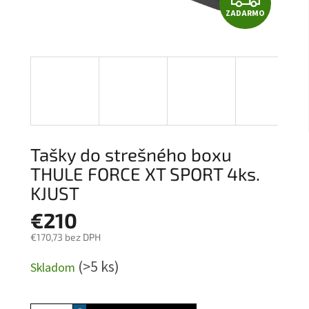
ZADARMO
A
D
A
R
M
Tašky do strešného boxu
O
THULE FORCE XT SPORT 4ks.
KJUST
€210
€170,73 bez DPH
Jednotková
(>5 ks)
Skladom
cena: