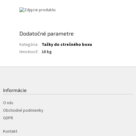
Dodatočné parametre
Kategória
:
Tašky do strešného boxu
Hmotnosť
:
10 kg
Z
á
p
ä
Informácie
t
i
O nás
e
Obchodné podmienky
GDPR
Kontakt