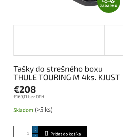
ZADARMO
A
D
A
R
M
Tašky do strešného boxu
O
THULE TOURING M 4ks. KJUST
€208
€169,11 bez DPH
Jednotková
(>5 ks)
Skladom
cena:
Pridať do košíka