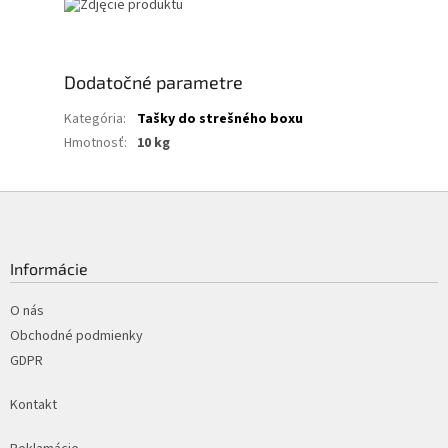
Dodatočné parametre
Kategória
:
Tašky do strešného boxu
Hmotnosť
:
10 kg
Z
á
p
ä
Informácie
t
i
O nás
e
Obchodné podmienky
GDPR
Kontakt