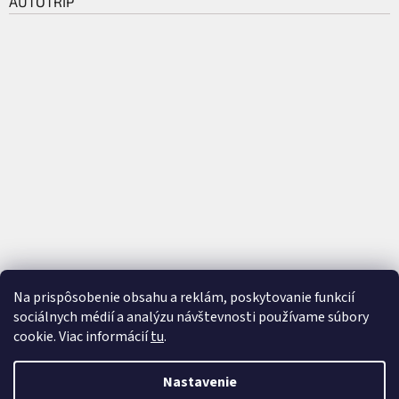
AUTOTRIP
Na prispôsobenie obsahu a reklám, poskytovanie funkcií
sociálnych médií a analýzu návštevnosti používame súbory
cookie. Viac informácií
tu
.
Vytvoril Shoptet
a
Adatelier
Nastavenie