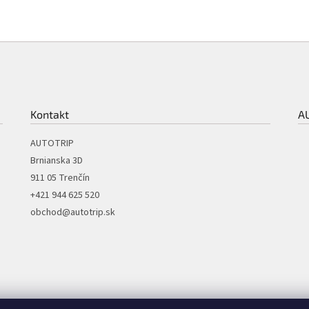
Kontakt
A
AUTOTRIP
Brnianska 3D
911 05 Trenčín
+421 944 625 520
obchod@autotrip.sk