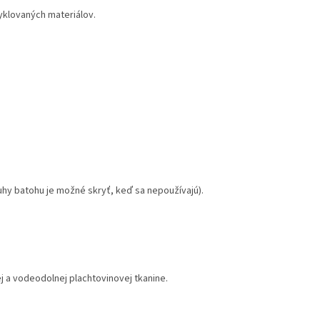
yklovaných materiálov.
hy batohu je možné skryť, keď sa nepoužívajú).
 a vodeodolnej plachtovinovej tkanine.