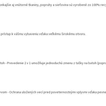
onkajšie aj vnútorné tkaniny, popruhy a sieťovina sú vyrobené zo 100% rec
 prístup k vášmu vybaveniu vďaka veľkému širokému otvoru.
oh - Prevedenie 2 v 1 umožňuje jednoduchú zmenu z tašky na batoh (popru
yvom - Ochrana uložených vecí pred poveternostnými vplyvmi vďaka pevnej