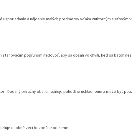
né usporiadanie a nájdenie malých predmetov vďaka vnútorným sieťovým 
ím sťahovacím popruhom nedovolí, aby sa obsah vo chvíli, keď sa batoh nesi
or - Dodaný príručný obal umožňuje pohodlné uskladnenie a môže byť použi
ddeľuje osobné veci bezpečne od zeme.