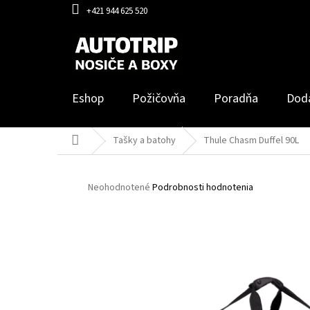
Prejsť
+421 944 625 520
na
obsah
Eshop
Požičovňa
Poradňa
Dod
Domov
Tašky a batohy
Thule Chasm Duffel 90L
Priemerné
Neohodnotené
Podrobnosti hodnotenia
hodnotenie
produktu
je
0,0
z
5
hviezdičiek.