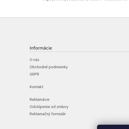
Z
á
p
ä
t
Informácie
i
e
O nás
Obchodné podmienky
GDPR
Kontakt
Reklamácie
Odstúpenie od zmluvy
Reklamačný formulár