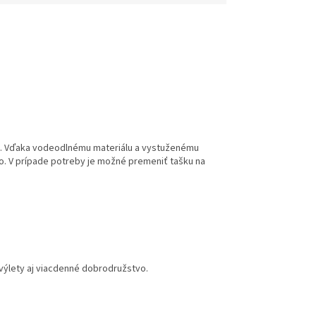
lom. Vďaka vodeodlnému materiálu a vystuženému
ko. V prípade potreby je možné premeniť tašku na
 výlety aj viacdenné dobrodružstvo.