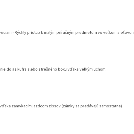
veciam - Rýchly prístup k malým príručným predmetom vo veľkom sieťovom 
nie do az kufra alebo strešného boxu vďaka veľkým uchom.
eži vďaka zamykacím jazdcom zipsov (zámky sa predávajú samostatne)