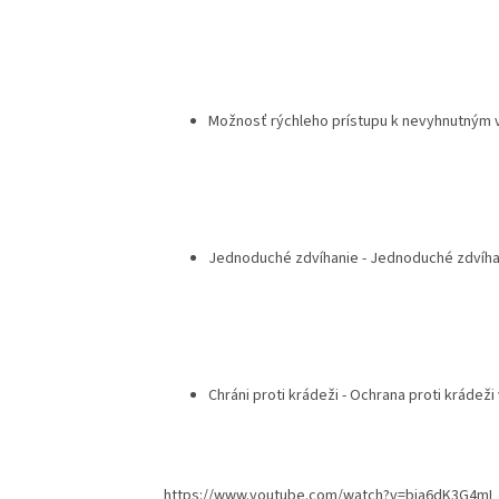
Možnosť rýchleho prístupu k nevyhnutným 
Jednoduché zdvíhanie - Jednoduché zdvíha
Chráni proti krádeži - Ochrana proti krád
https://www.youtube.com/watch?v=bia6dK3G4mI