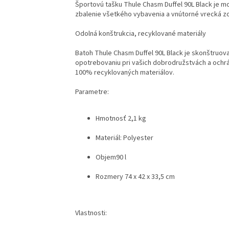
Športovú tašku Thule Chasm Duffel 90L Black je 
zbalenie všetkého vybavenia a vnútorné vrecká z
Odolná konštrukcia, recyklované materiály
Batoh Thule Chasm Duffel 90L Black je skonštruov
opotrebovaniu pri vašich dobrodružstvách a ochrá
100% recyklovaných materiálov.
Parametre:
Hmotnosť
2,1 kg
Materiál:
Polyester
Objem
90 l
Rozmery
74 x 42 x 33,5 cm
Vlastnosti: