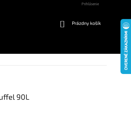
Prihlásenie
NÁKUPNÝ
Prázdny košík
KOŠÍK
ffel 90L