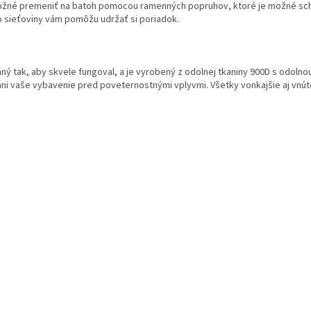
možné premeniť na batoh pomocou ramenných popruhov, ktoré je možné schov
o sieťoviny vám pomôžu udržať si poriadok.
aný tak, aby skvele fungoval, a je vyrobený z odolnej tkaniny 900D s odol
ni vaše vybavenie pred poveternostnými vplyvmi. Všetky vonkajšie aj vnút