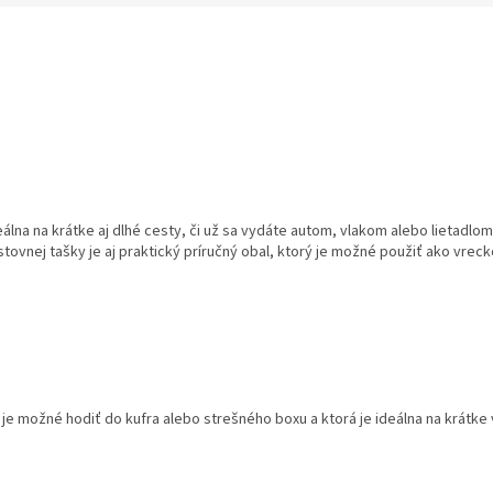
M
O
eálna na krátke aj dlhé cesty, či už sa vydáte autom, vlakom alebo lietad
ovnej tašky je aj praktický príručný obal, ktorý je možné použiť ako vrec
ú je možné hodiť do kufra alebo strešného boxu a ktorá je ideálna na krátke