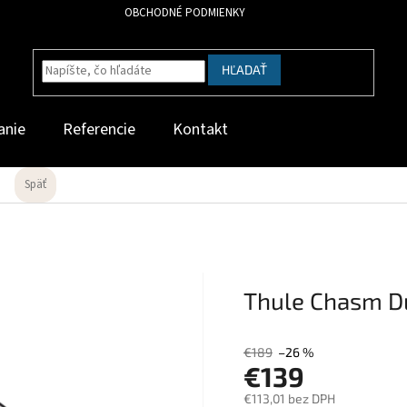
OBCHODNÉ PODMIENKY
HĽADAŤ
anie
Referencie
Kontakt
Späť
Thule Chasm Du
€189
–26 %
€139
€113,01 bez DPH