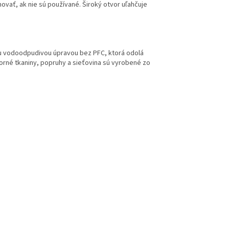
ať, ak nie sú používané. Široký otvor uľahčuje
nou vodoodpudivou úpravou bez PFC, ktorá odolá
orné tkaniny, popruhy a sieťovina sú vyrobené zo