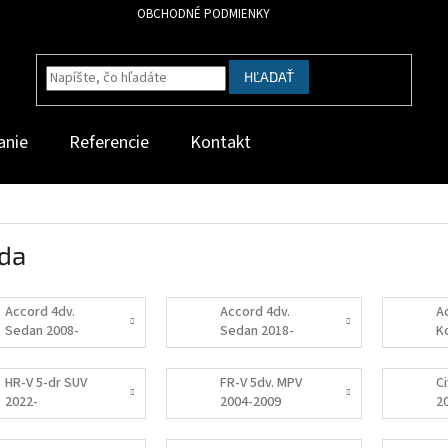
OBCHODNÉ PODMIENKY
HĽADAŤ
anie
Referencie
Kontakt
da
Accord 4dv.
Accord 4dv.
A
Sedan 2008-
Sedan 2018-
K
2014
2
HR-V 5-dr SUV
FR-V 5dv. MPV
C
2022-
2004-2009
2