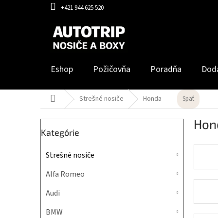
Prejsť
+421 944 625 520
na
obsah
Eshop
Požičovňa
Poradňa
Dod
Domov
Strešné nosiče
Honda
Späť
B
Hon
o
Preskočiť
Kategórie
č
kategórie
n
Strešné nosiče
ý
p
Alfa Romeo
a
n
Audi
e
l
BMW