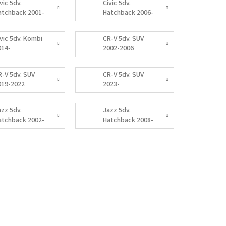
vic 5dv.
Civic 5dv.
atchback 2001-
Hatchback 2006-
005
2011
ivic 5dv. Kombi
CR-V 5dv. SUV
014-
2002-2006
R-V 5dv. SUV
CR-V 5dv. SUV
019-2022
2023-
azz 5dv.
Jazz 5dv.
atchback 2002-
Hatchback 2008-
008
2014