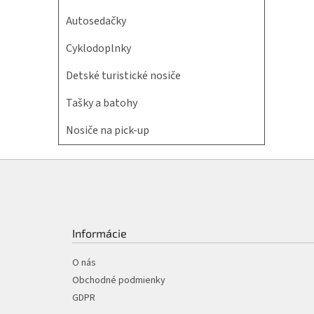
Autosedačky
Cyklodoplnky
Detské turistické nosiče
Tašky a batohy
Nosiče na pick-up
Z
á
p
ä
t
Informácie
i
e
O nás
Obchodné podmienky
GDPR