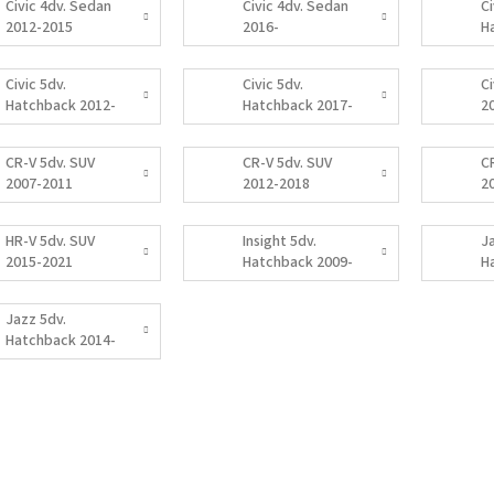
Civic 4dv. Sedan
Civic 4dv. Sedan
Ci
2012-2015
2016-
H
2
Civic 5dv.
Civic 5dv.
C
Hatchback 2012-
Hatchback 2017-
2
2017
CR-V 5dv. SUV
CR-V 5dv. SUV
C
2007-2011
2012-2018
2
HR-V 5dv. SUV
Insight 5dv.
J
2015-2021
Hatchback 2009-
H
2014
2
Jazz 5dv.
Hatchback 2014-