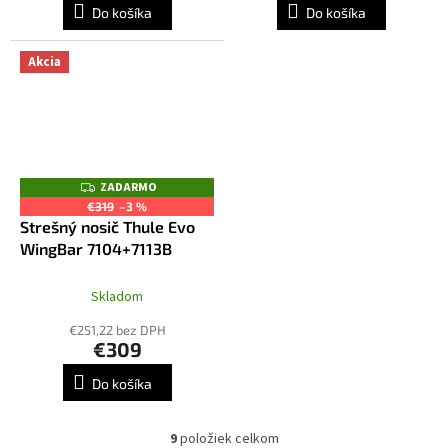
Do košíka
Do košíka
Akcia
ZADARMO
Z
A
€319
–3 %
D
Strešný nosič Thule Evo
A
R
WingBar 7104+7113B
M
O
Skladom
€251,22 bez DPH
€309
Do košíka
9
položiek celkom
O