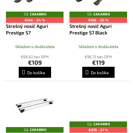
u
p
k
r
ZADARMO
ZADARMO
Z
Z
t
o
A
A
€145
–24 %
€150
–20 %
o
D
D
d
Strešný nosič Aguri
Strešný nosič Aguri
A
A
v
R
R
u
Prestige S7
Prestige S7 Black
M
M
k
O
O
t
Skladom u dodávatela
Skladom u dodávatela
o
€88,62 bez DPH
€96,75 bez DPH
v
€109
€119
Do košíka
Do košíka
ZADARMO
Z
A
ZADARMO
Z
€279
–21 %
D