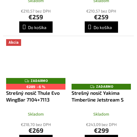
Skladom
Skladom
€210,57 bez DPH
€210,57 bez DPH
€259
€259
Do košíka
Do košíka
Akcia
ZADARMO
Z
A
ZADARMO
Z
€289
–6 %
D
A
Strešný nosič Thule Evo
Strešný nosič Yakima
A
D
R
WingBar 7104+7113
Timberline Jetstream S
A
M
R
O
M
O
Skladom
Skladom
€218,70 bez DPH
€243,09 bez DPH
€269
€299