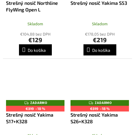
A
Strešný nosič Northline
Strešný nosič Yakima S53
A
D
R
FlyWing Open L
A
M
R
O
M
O
Skladom
Skladom
€104,88 bez DPH
€178,05 bez DPH
€129
€219
Do košíka
Do košíka
ZADARMO
ZADARMO
Z
Z
A
A
€319
–18 %
€319
–18 %
D
D
Strešný nosič Yakima
Strešný nosič Yakima
A
A
R
R
S17+K328
S26+K328
M
M
O
O