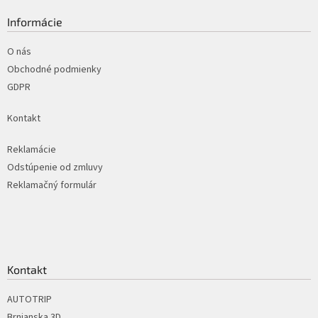
p
ä
Informácie
t
i
O nás
e
Obchodné podmienky
GDPR
Kontakt
Reklamácie
Odstúpenie od zmluvy
Reklamačný formulár
Kontakt
AUTOTRIP
Brnianska 3D