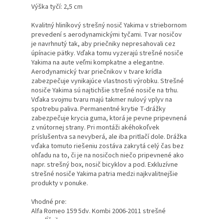
Výška tyčí: 2,5 cm
Kvalitný hliníkový strešný nosič Yakima v striebornom
prevedení s aerodynamickými tyčami. Tvar nosičov
je navrhnutý tak, aby priečniky nepresahovali cez
úpínacie pätky. Vďaka tomu vyzerajú strešné nosiče
Yakima na aute veľmi kompkatne a elegantne.
Aerodynamický tvar priečnikov v tvare krídla
zabezpečuje vynikajúce vlastnosti výrobku. Strešné
nosiče Yakima sú najtichšie strešné nosiče na trhu.
Vďaka svojmu tvaru majú takmer nulový vplyv na
spotrebu paliva. Permanentné krytie T-drážky
zabezpečuje krycia guma, ktorá je pevne pripevnená
z vnútornej strany. Pri montáži akéhokoľvek
príslušentva sa nevyberá, ale iba pritlačí dole. Drážka
vďaka tomuto riešeniu zostáva zakrytá celý čas bez
ohľadu na to, či je na nosičoch niečo pripevnené ako
napr. strešný box, nosič bicyklov a pod. Exkluzívne
strešné nosiče Yakima patria medzi najkvalitnejšie
produkty v ponuke.
Vhodné pre:
Alfa Romeo 159 5dv. Kombi 2006-2011 strešné