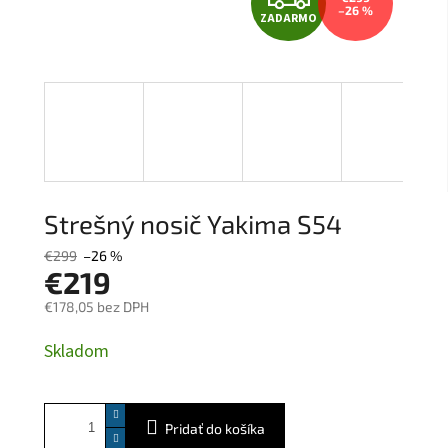
–26 %
ZADARMO
A
D
A
R
M
Strešný nosič Yakima S54
O
€299
–26 %
€219
€178,05 bez DPH
Jednotková
Skladom
cena:
Pridať do košíka