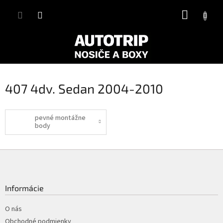
Prejsť
NÁKUP
na
obsah
KOŠÍK
407 4dv. Sedan 2004-2010
pevné montážne
body
Z
á
p
ä
Informácie
t
i
O nás
e
Obchodné podmienky