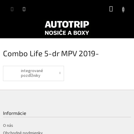
Prejsť
NÁKUP
na
obsah
KOŠÍK
Combo Life 5-dr MPV 2019-
integrované
pozdĺžniky
Z
á
p
ä
Informácie
t
i
O nás
e
Obchodné podmienky