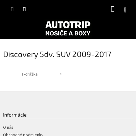
Prejsť
NÁKUP
na
obsah
KOŠÍK
Discovery 5dv. SUV 2009-2017
T-drážka
Z
á
p
ä
Informácie
t
i
O nás
e
Obchodné podmienky