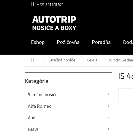
Prejsť
+421 944 625 520
na
obsah
Eshop
Požičovňa
Poradňa
Dod
Domov
Strešné nosiče
Lexus
IS 4dv. Sedan
B
IS 4
o
Preskočiť
Kategórie
č
kategórie
n
Strešné nosiče
ý
p
Alfa Romeo
a
n
Audi
e
l
BMW