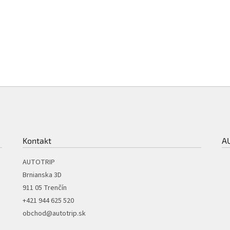
Kontakt
A
AUTOTRIP
Brnianska 3D
911 05 Trenčín
+421 944 625 520
obchod@autotrip.sk