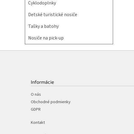
Cyklodoplnky
Detské turistické nosiče
Tašky a batohy
Nosiče na pick-up
Z
á
p
ä
t
Informácie
i
e
O nás
Obchodné podmienky
GDPR
Kontakt