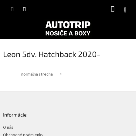
Prejsť
NÁKUP
na
obsah
KOŠÍK
Leon 5dv. Hatchback 2020-
normálna strecha
Z
á
p
ä
Informácie
t
i
O nás
e
Obchodné podmienky