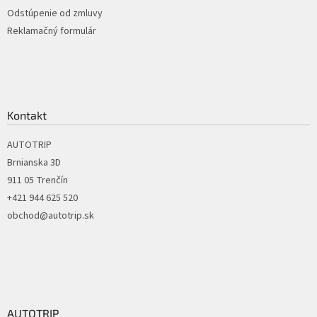
p
Odstúpenie od zmluvy
i
Reklamačný formulár
s
u
Kontakt
AUTOTRIP
Brnianska 3D
911 05 Trenčín
+421 944 625 520
obchod@autotrip.sk
AUTOTRIP