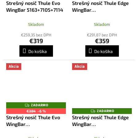
Strešný nosič Thule Evo
Strešný nosič Thule Edge
A
A
R
R
WingBar 5163+7105+7114
WingBar
M
M
7205+7215+7214+5163
O
O
Skladom
Skladom
€259,35 bez DPH
€291,87 bez DPH
€319
€359
Do košíka
Do košíka
Akcia
Akcia
ZADARMO
Z
A
ZADARMO
Z
€384
–6 %
D
A
Strešný nosič Thule Evo
Strešný nosič Thule Edge
A
D
R
WingBar
WingBar
A
M
R
5163+7105+7114B
7205+7215B+7214B+5163
O
M
O