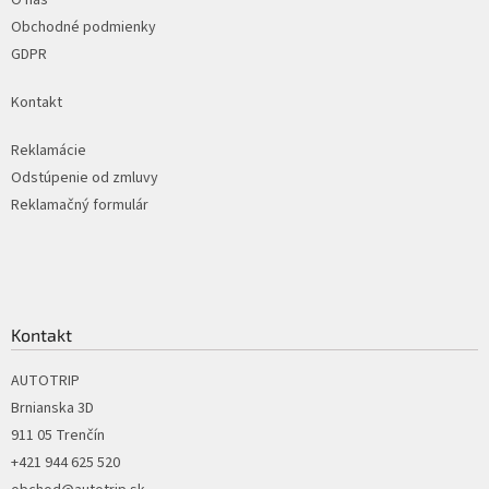
i
e
Obchodné podmienky
GDPR
Kontakt
Reklamácie
Odstúpenie od zmluvy
Reklamačný formulár
Kontakt
AUTOTRIP
Brnianska 3D
911 05 Trenčín
+421 944 625 520