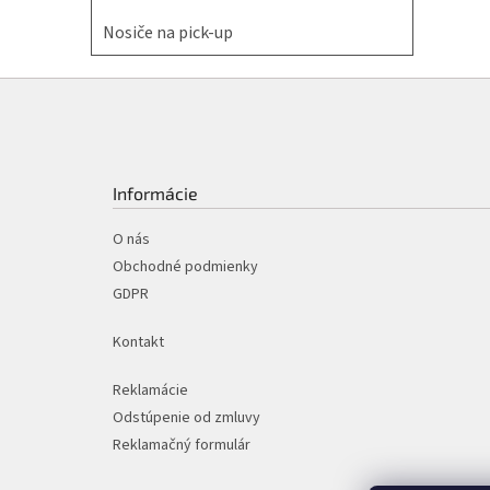
Nosiče na pick-up
Z
á
p
ä
t
Informácie
i
e
O nás
Obchodné podmienky
GDPR
Kontakt
Reklamácie
Odstúpenie od zmluvy
Reklamačný formulár