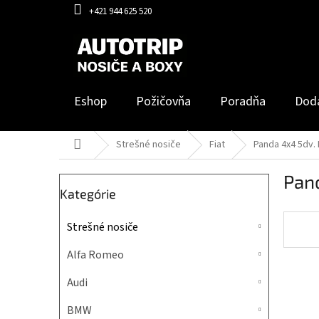
Prejsť
+421 944 625 520
na
obsah
Eshop
Požičovňa
Poradňa
Dod
Domov
Strešné nosiče
Fiat
Panda 4x4 5dv.
B
Pan
o
Preskočiť
Kategórie
č
kategórie
n
Strešné nosiče
ý
p
Alfa Romeo
a
n
Audi
e
l
BMW