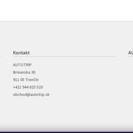
Kontakt
A
AUTOTRIP
Brnianska 3D
911 05 Trenčín
+421 944 625 520
obchod@autotrip.sk