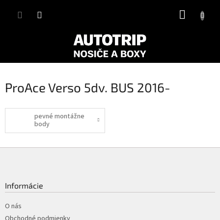
Prejsť
NÁKUP
na
obsah
KOŠÍK
ProAce Verso 5dv. BUS 2016-
pevné montážne
body
Z
á
p
ä
Informácie
t
i
O nás
e
Obchodné podmienky