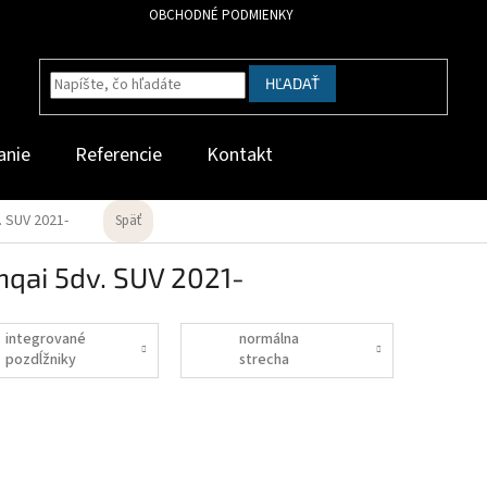
OBCHODNÉ PODMIENKY
HĽADAŤ
anie
Referencie
Kontakt
. SUV 2021-
Späť
qai 5dv. SUV 2021-
integrované
normálna
pozdĺžniky
strecha