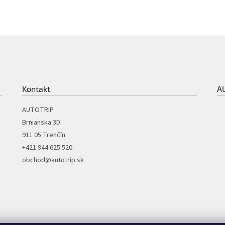
Kontakt
A
AUTOTRIP
Brnianska 3D
911 05 Trenčín
+421 944 625 520
obchod@autotrip.sk