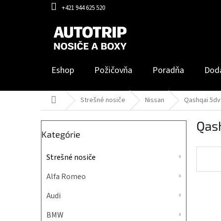
Prejsť
+421 944 625 520
na
obsah
Eshop
Požičovňa
Poradňa
Dod
Domov
Strešné nosiče
Nissan
Qashqai 5dv
B
Qash
o
Preskočiť
Kategórie
č
kategórie
n
Strešné nosiče
ý
p
Alfa Romeo
a
n
Audi
e
l
BMW