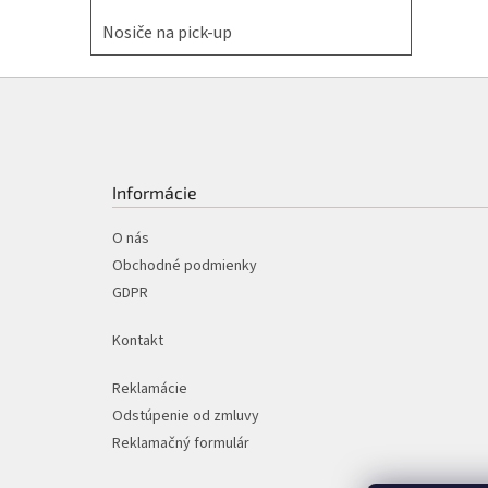
Nosiče na pick-up
Z
á
p
ä
t
Informácie
i
e
O nás
Obchodné podmienky
GDPR
Kontakt
Reklamácie
Odstúpenie od zmluvy
Reklamačný formulár