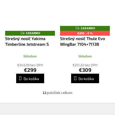
ZADARMO
Z
A
ZADARMO
Z
€319
–3 %
D
A
Strešný nosič Yakima
Strešný nosič Thule Evo
A
D
R
Timberline Jetstream S
WingBar 7104+7113B
A
M
R
O
M
O
Skladom
Skladom
€243,09 bez DPH
€251,22 bez DPH
€299
€309
Do košíka
Do košíka
12
položiek celkom
O
v
l
Z
á
á
d