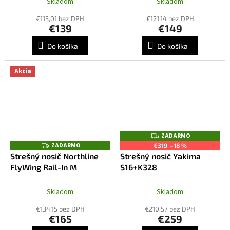
Skladom
Skladom
€113,01 bez DPH
€121,14 bez DPH
€139
€149
Do košíka
Do košíka
Akcia
ZADARMO
Z
A
ZADARMO
Z
€319
–18 %
D
A
Strešný nosič Northline
Strešný nosič Yakima
A
D
R
FlyWing Rail-In M
S16+K328
A
M
R
O
M
O
Skladom
Skladom
€134,15 bez DPH
€210,57 bez DPH
€165
€259