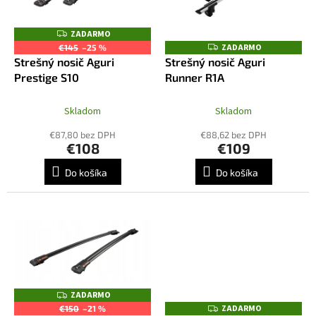
u
p
k
r
ZADARMO
Z
t
o
A
ZADARMO
Z
€145
–25 %
o
D
A
d
Strešný nosič Aguri
Strešný nosič Aguri
A
D
v
R
u
Prestige S10
Runner R1A
A
M
R
k
O
M
t
O
Skladom
Skladom
o
€87,80 bez DPH
€88,62 bez DPH
v
€108
€109
Do košíka
Do košíka
ZADARMO
Z
A
ZADARMO
Z
€150
–21 %
D