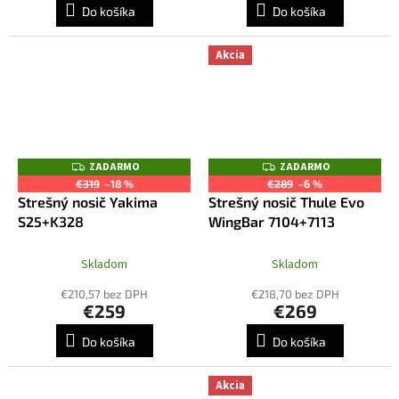
Do košíka
Do košíka
Akcia
ZADARMO
ZADARMO
Z
Z
A
A
€319
–18 %
€289
–6 %
D
D
Strešný nosič Yakima
Strešný nosič Thule Evo
A
A
R
R
S25+K328
WingBar 7104+7113
M
M
O
O
Skladom
Skladom
€210,57 bez DPH
€218,70 bez DPH
€259
€269
Do košíka
Do košíka
Akcia