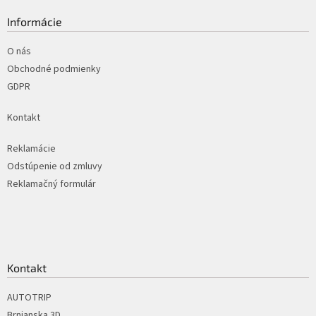
p
a
ä
Informácie
c
t
i
i
O nás
e
p
e
Obchodné podmienky
r
GDPR
v
k
Kontakt
y
v
ý
Reklamácie
p
Odstúpenie od zmluvy
i
Reklamačný formulár
s
u
Kontakt
AUTOTRIP
Brnianska 3D