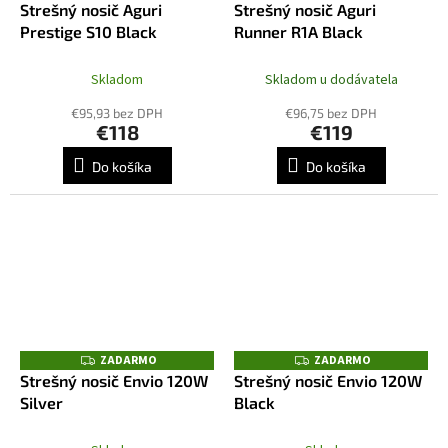
A
Strešný nosič Aguri
Strešný nosič Aguri
A
D
R
Prestige S10 Black
Runner R1A Black
A
M
R
O
M
O
Skladom
Skladom u dodávatela
€95,93 bez DPH
€96,75 bez DPH
€118
€119
Do košíka
Do košíka
ZADARMO
ZADARMO
Z
Z
A
A
Strešný nosič Envio 120W
Strešný nosič Envio 120W
D
D
Silver
Black
A
A
R
R
M
M
O
O