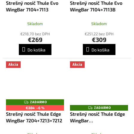
Strešný nosič Thule Evo
Strešný nosič Thule Evo
A
A
R
R
WingBar 7104+7113
WingBar 7104+7113B
M
M
O
O
Skladom
Skladom
€218,70 bez DPH
€251,22 bez DPH
€269
€309
Do košíka
Do košíka
Akcia
Akcia
ZADARMO
Z
A
ZADARMO
Z
€384
–6 %
D
A
Strešný nosič Thule Edge
Strešný nosič Thule Edge
A
D
R
WingBar 7204+7213+7212
WingBar
A
M
R
7204+7213B+7212B
O
M
O