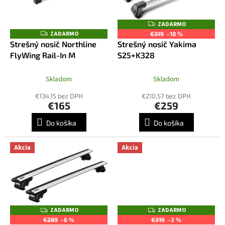
u
p
k
r
ZADARMO
Z
t
o
A
ZADARMO
Z
€319
–18 %
o
D
A
d
Strešný nosič Northline
Strešný nosič Yakima
A
D
v
R
u
FlyWing Rail-In M
S25+K328
A
M
R
k
O
M
t
O
Skladom
Skladom
o
€134,15 bez DPH
€210,57 bez DPH
v
€165
€259
Do košíka
Do košíka
Akcia
Akcia
ZADARMO
ZADARMO
Z
Z
A
A
€289
–6 %
€319
–3 %
D
D