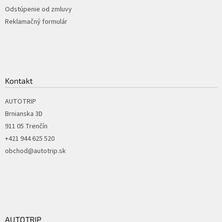
p
Odstúpenie od zmluvy
i
Reklamačný formulár
s
u
Kontakt
AUTOTRIP
Brnianska 3D
911 05 Trenčín
+421 944 625 520
obchod@autotrip.sk
AUTOTRIP