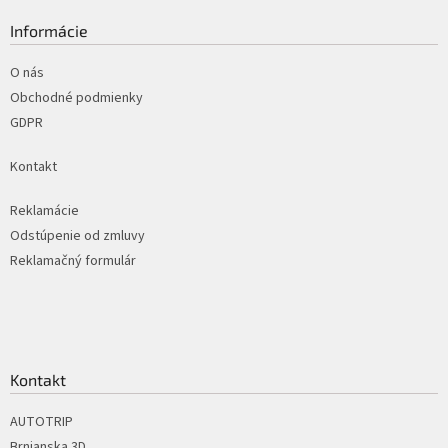
p
a
ä
Informácie
c
t
i
i
O nás
e
p
e
Obchodné podmienky
r
GDPR
v
k
Kontakt
y
v
ý
Reklamácie
p
Odstúpenie od zmluvy
i
Reklamačný formulár
s
u
Kontakt
AUTOTRIP
Brnianska 3D