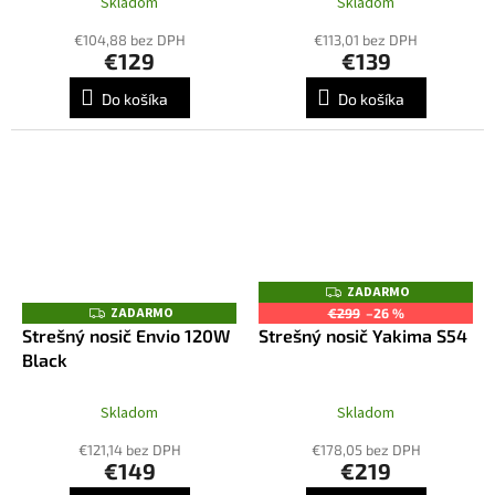
Skladom
Skladom
€104,88 bez DPH
€113,01 bez DPH
€129
€139
Do košíka
Do košíka
ZADARMO
Z
A
ZADARMO
Z
€299
–26 %
D
A
Strešný nosič Envio 120W
Strešný nosič Yakima S54
A
D
R
Black
A
M
R
O
M
O
Skladom
Skladom
€121,14 bez DPH
€178,05 bez DPH
€149
€219