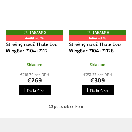
ZADARMO
ZADARMO
Z
Z
A
A
€289
–6 %
€319
–3 %
D
D
Strešný nosič Thule Evo
Strešný nosič Thule Evo
A
A
R
R
WingBar 7104+7112
WingBar 7104+7112B
M
M
O
O
Skladom
Skladom
€218,70 bez DPH
€251,22 bez DPH
€269
€309
Do košíka
Do košíka
12
položiek celkom
O
v
l
Z
á
á
d