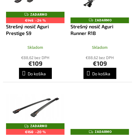
u
p
k
r
ZADARMO
Z
t
o
A
ZADARMO
Z
€145
–24 %
o
D
A
d
Strešný nosič Aguri
Strešný nosič Aguri
A
D
v
R
u
Prestige S9
Runner R1B
A
M
R
k
O
M
t
O
Skladom
Skladom
o
€88,62 bez DPH
€88,62 bez DPH
v
€109
€109
Do košíka
Do košíka
ZADARMO
Z
A
ZADARMO
Z
€150
–20 %
D