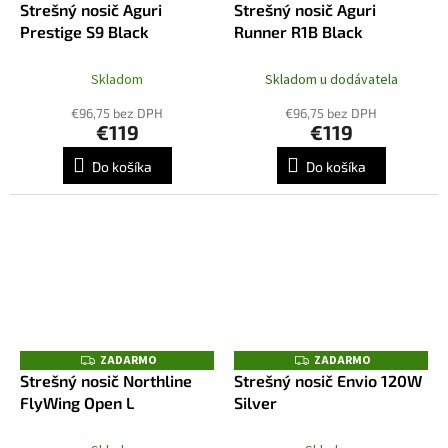
A
Strešný nosič Aguri
Strešný nosič Aguri
A
D
R
Prestige S9 Black
Runner R1B Black
A
M
R
O
M
O
Skladom
Skladom u dodávatela
€96,75 bez DPH
€96,75 bez DPH
€119
€119
Do košíka
Do košíka
ZADARMO
ZADARMO
Z
Z
A
A
Strešný nosič Northline
Strešný nosič Envio 120W
D
D
FlyWing Open L
Silver
A
A
R
R
M
M
O
O