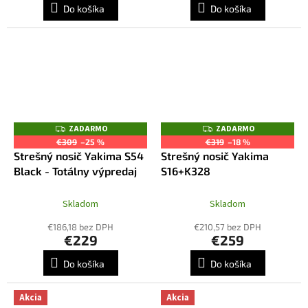
Do košíka
Do košíka
ZADARMO
ZADARMO
Z
Z
A
A
€309
–25 %
€319
–18 %
D
D
Strešný nosič Yakima S54
Strešný nosič Yakima
A
A
R
R
Black - Totálny výpredaj
S16+K328
M
M
O
O
Skladom
Skladom
€186,18 bez DPH
€210,57 bez DPH
€229
€259
Do košíka
Do košíka
Akcia
Akcia