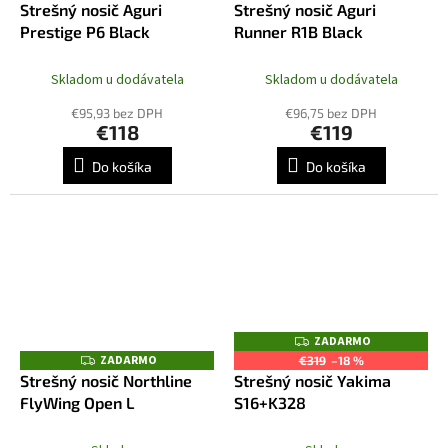
A
Strešný nosič Aguri
Strešný nosič Aguri
A
D
R
Prestige P6 Black
Runner R1B Black
A
M
R
O
M
O
Skladom u dodávatela
Skladom u dodávatela
€95,93 bez DPH
€96,75 bez DPH
€118
€119
Do košíka
Do košíka
ZADARMO
Z
A
ZADARMO
Z
€319
–18 %
D
A
Strešný nosič Northline
Strešný nosič Yakima
A
D
R
FlyWing Open L
S16+K328
A
M
R
O
M
O