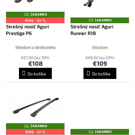
u
p
k
r
ZADARMO
Z
t
o
A
ZADARMO
Z
€145
–25 %
o
D
A
d
Strešný nosič Aguri
Strešný nosič Aguri
A
D
v
R
u
Prestige P6
Runner R1B
A
M
R
k
O
M
t
O
Skladom u dodávatela
Skladom
o
€87,80 bez DPH
€88,62 bez DPH
v
€108
€109
Do košíka
Do košíka
ZADARMO
Z
A
ZADARMO
Z
€150
–21 %
D