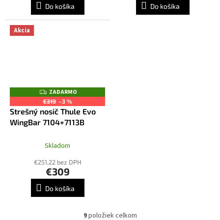
Do košíka
Do košíka
Akcia
ZADARMO
Z
A
€319
–3 %
D
Strešný nosič Thule Evo
A
R
WingBar 7104+7113B
M
O
Skladom
€251,22 bez DPH
€309
Do košíka
9
položiek celkom
O