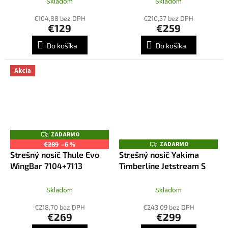
Skladom
Skladom
€104,88 bez DPH
€210,57 bez DPH
€129
€259
Do košíka
Do košíka
Akcia
ZADARMO
Z
A
ZADARMO
Z
€289
–6 %
D
A
Strešný nosič Thule Evo
Strešný nosič Yakima
A
D
R
WingBar 7104+7113
Timberline Jetstream S
A
M
R
O
M
O
Skladom
Skladom
€218,70 bez DPH
€243,09 bez DPH
€269
€299