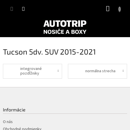
Prejsť
NÁKUP
na
obsah
KOŠÍK
Tucson 5dv. SUV 2015-2021
integrované
normálna strecha
pozdĺžniky
Z
á
p
ä
Informácie
t
i
O nás
e
Obchodné podmienky