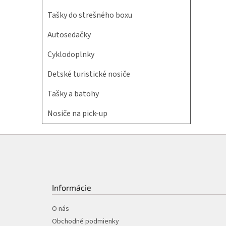
Tašky do strešného boxu
Autosedačky
Cyklodoplnky
Detské turistické nosiče
Tašky a batohy
Nosiče na pick-up
Z
á
p
ä
t
Informácie
i
e
O nás
Obchodné podmienky