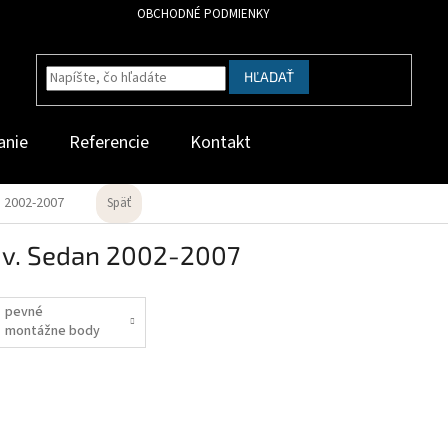
OBCHODNÉ PODMIENKY
HĽADAŤ
anie
Referencie
Kontakt
n 2002-2007
Späť
dv. Sedan 2002-2007
pevné
montážne body