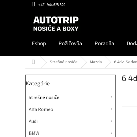
Prejsť
+421 944 625 520
na
obsah
Eshop
Požičovňa
Poradňa
Dod
Domov
Strešné nosiče
Mazda
6 4dv. Seda
B
6 4
o
Preskočiť
Kategórie
č
kategórie
n
Strešné nosiče
ý
p
Alfa Romeo
a
n
Audi
e
l
BMW