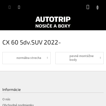
Prejsť
NÁKUP
na
obsah
KOŠÍK
CX 60 5dv.SUV 2022-
pevné montážne
normálna strecha
body
Z
á
p
ä
Informácie
t
i
O nás
e
Obchodné podmienky