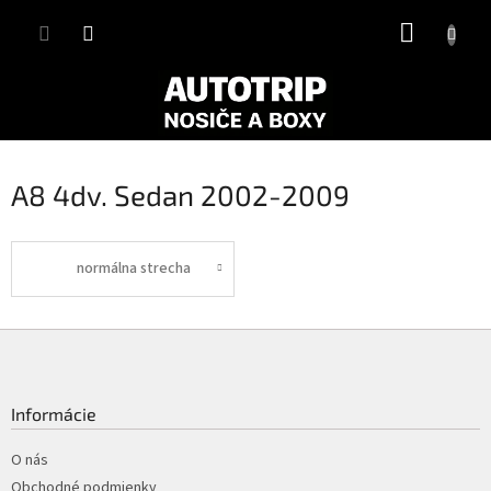
Prejsť
NÁKUP
na
obsah
KOŠÍK
A8 4dv. Sedan 2002-2009
normálna strecha
Z
á
p
ä
Informácie
t
i
O nás
e
Obchodné podmienky