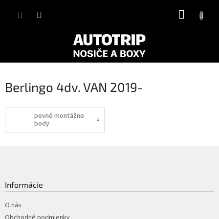
Prejsť
NÁKUP
na
obsah
KOŠÍK
Berlingo 4dv. VAN 2019-
pevné montážne
body
Z
á
p
ä
Informácie
t
i
O nás
e
Obchodné podmienky