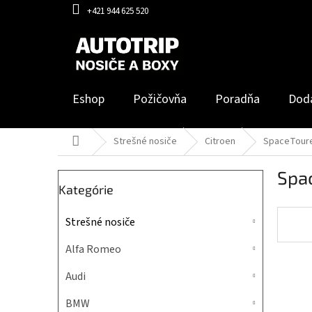
Prejsť
+421 944 625 520
na
obsah
Eshop
Požičovňa
Poradňa
Dod
Domov
Strešné nosiče
Citroen
SpaceToure
B
Spac
o
Preskočiť
Kategórie
č
kategórie
n
Strešné nosiče
ý
p
Alfa Romeo
a
n
Audi
e
l
BMW