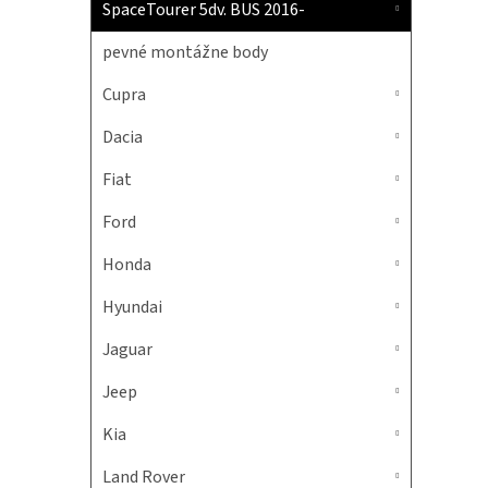
SpaceTourer 5dv. BUS 2016-
pevné montážne body
Cupra
Dacia
Fiat
Ford
Honda
Hyundai
Jaguar
Jeep
Kia
Land Rover