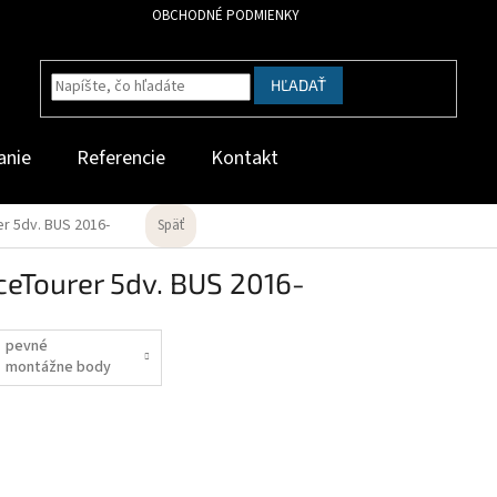
OBCHODNÉ PODMIENKY
HĽADAŤ
anie
Referencie
Kontakt
r 5dv. BUS 2016-
Späť
eTourer 5dv. BUS 2016-
pevné
montážne body