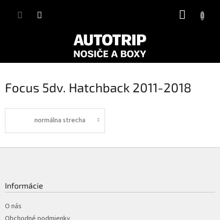
Prejsť
NÁKUP
na
obsah
KOŠÍK
Focus 5dv. Hatchback 2011-2018
normálna strecha
Z
á
p
ä
Informácie
t
i
O nás
e
Obchodné podmienky