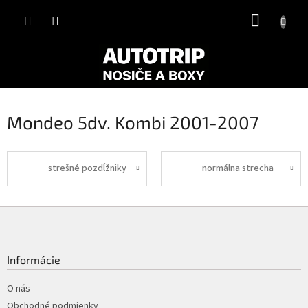
Prejsť
NÁKUP
na
obsah
KOŠÍK
Mondeo 5dv. Kombi 2001-2007
strešné pozdĺžniky
normálna strecha
Z
á
p
ä
Informácie
t
i
O nás
e
Obchodné podmienky