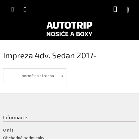
Prejsť
NÁKUP
na
obsah
KOŠÍK
Impreza 4dv. Sedan 2017-
normálna strecha
Z
á
p
ä
Informácie
t
i
O nás
e
Obchodné podmienky