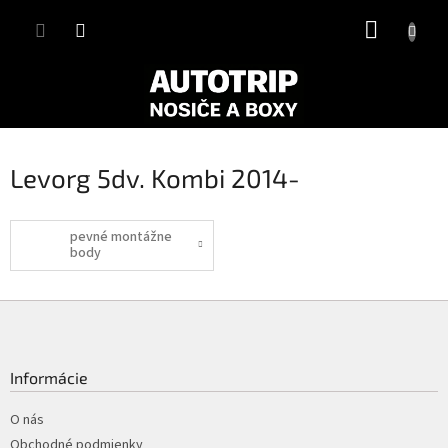
Prejsť
NÁKUP
na
obsah
KOŠÍK
Levorg 5dv. Kombi 2014-
pevné montážne
body
Z
á
p
ä
Informácie
t
i
O nás
e
Obchodné podmienky