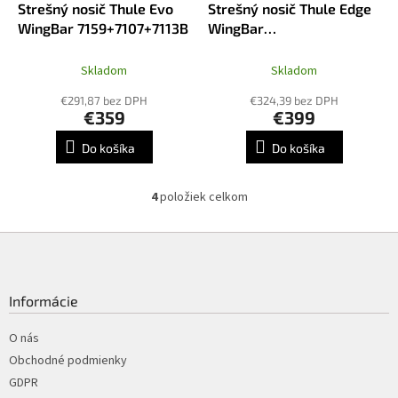
A
Strešný nosič Thule Evo
Strešný nosič Thule Edge
A
D
R
WingBar 7159+7107+7113B
WingBar
A
M
R
7207+7215B+7214B+7159
O
M
O
Skladom
Skladom
€291,87 bez DPH
€324,39 bez DPH
€359
€399
Do košíka
Do košíka
4
položiek celkom
O
v
l
Z
á
á
d
p
a
ä
Informácie
c
t
i
i
O nás
e
p
e
Obchodné podmienky
r
GDPR
v