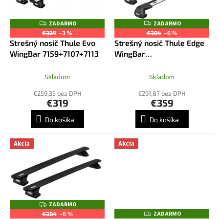
u
p
k
r
ZADARMO
ZADARMO
Z
Z
t
o
A
A
€329
–3 %
€384
–6 %
o
D
D
d
Strešný nosič Thule Evo
Strešný nosič Thule Edge
A
A
v
R
R
u
WingBar 7159+7107+7113
WingBar
M
M
k
7207+7215+7214+7159
O
O
t
Skladom
Skladom
o
€259,35 bez DPH
€291,87 bez DPH
v
€319
€359
Do košíka
Do košíka
Akcia
Akcia
ZADARMO
Z
A
ZADARMO
Z
€384
–6 %
D