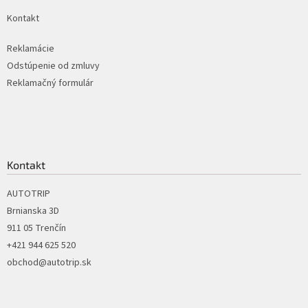
k
Kontakt
y
v
ý
Reklamácie
p
Odstúpenie od zmluvy
i
Reklamačný formulár
s
u
Kontakt
AUTOTRIP
Brnianska 3D
911 05 Trenčín
+421 944 625 520
obchod@autotrip.sk